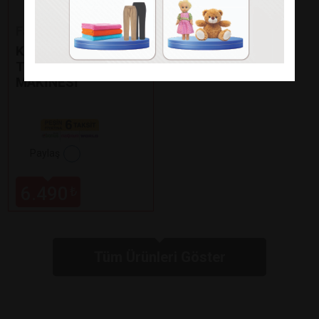
Fakir
KAAVE DUAL PRO
TÜRK KAHVE
MAKİNESİ
Paylaş
6.490
₺
Tüm Ürünleri Göster