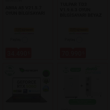
Monster
TULPAR TD3
ABRA A5 V21.5.7
V1.9.6.3 OYUN
OYUN BİLGİSAYARI
BİLGİSAYARI BEYAZ
Paylaş
Paylaş
34.490
70.990
₺
₺
Jinko