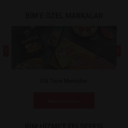
BİM’E ÖZEL MARKALAR
Etli Taze Mamüller
Markalarımız >
BİM HİZMET FELSEFESİ