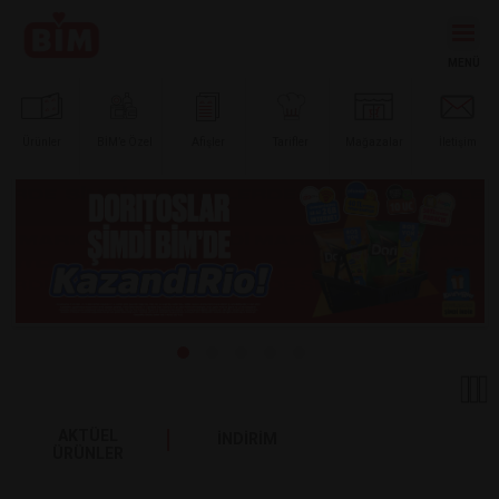
Ürünler
BİM’e
Özel
Afişler
Tarifler
Mağazalar
İletişim
AKTÜEL
İNDİRİM
ÜRÜNLER