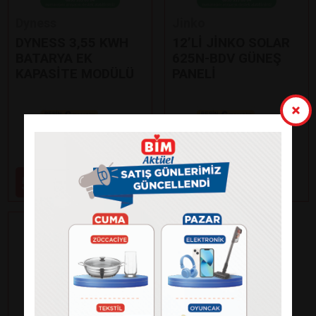
Dyness
Jinko
DYNESS 3,55 KWH
12’Lİ JİNKO SOLAR
BATARYA EK
625N-BDV GÜNEŞ
KAPASİTE MODÜLÜ
PANELİ
Paylaş
Paylaş
59.000
99.000
₺
₺