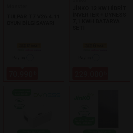
Monster
JİNKO 12 KW HİBRİT
İNVERTER + DYNESS
TULPAR T7 V26.4.11
7,1 KWH BATARYA
OYUN BİLGİSAYARI
SETİ
Paylaş
Paylaş
70.990
229.000
₺
₺