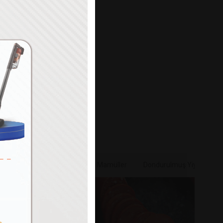
Paylaş
e & Sebze
Bakliyat & Unlu Mamüller
Dondurulmuş Yiyecekler