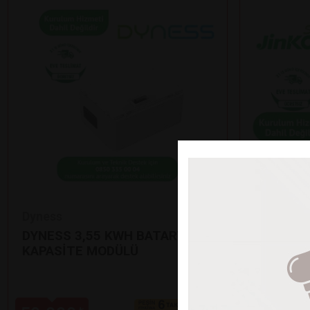
Dyness
Jinko
DYNESS 3,55 KWH BATARYA EK
12’Lİ Jİ
KAPASİTE MODÜLÜ
GÜNEŞ P
•
625 Watt çı