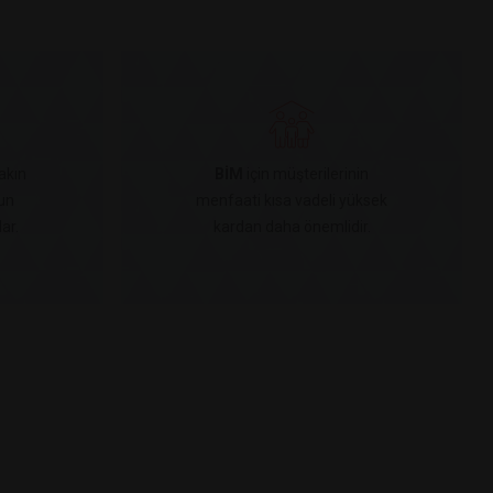
akın
BİM
için müşterilerinin
un
menfaati kısa vadeli yüksek
ar.
kardan daha önemlidir.