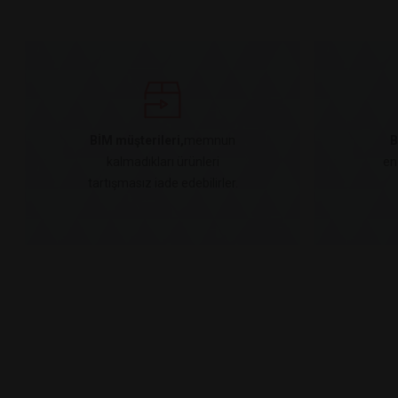
BİM müşterileri,
memnun
B
kalmadıkları ürünleri
en
tartışmasız iade edebilirler.