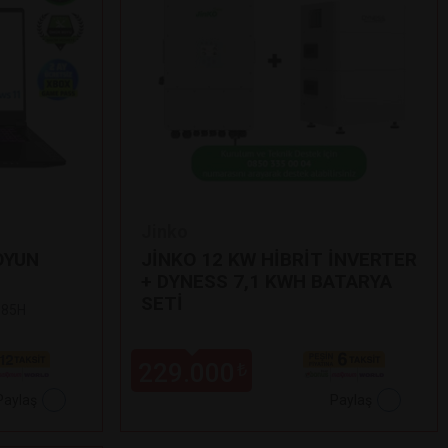
Jinko
OYUN
JİNKO 12 KW HİBRİT İNVERTER
+ DYNESS 7,1 KWH BATARYA
SETİ
 185H
229.000
₺
Paylaş
Paylaş