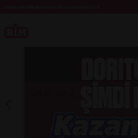
|
|
|
Hakkımızda
BİM’de Kariyer
Yatırımcı İlişkileri
S.S.S