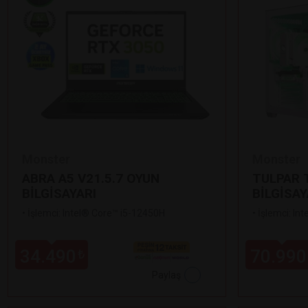
Monster
Monster
ABRA A5 V21.5.7 OYUN
TULPAR T
BİLGİSAYARI
BİLGİSAY
•
İşlemci: Intel® Core™ i5-12450H
•
İşlemci: In
34.490
70.990
₺
Paylaş