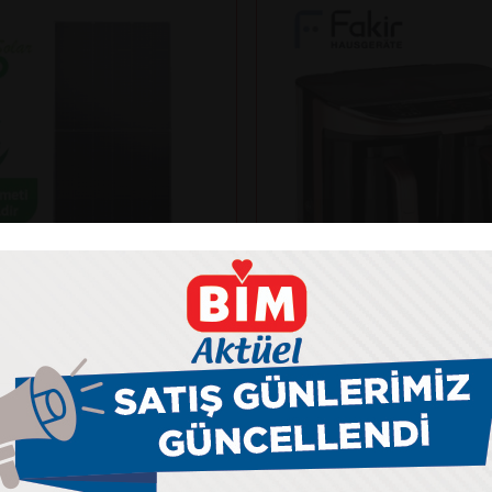
Fakir
NKO SOLAR 625N-BDV
KAAVE DUAL PRO TÜR
ANELİ
MAKİNESİ
kış gücü