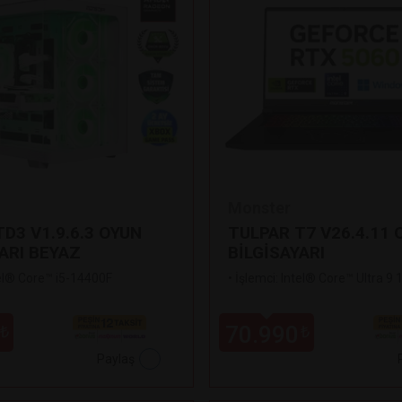
Monster
D3 V1.9.6.3 OYUN
TULPAR T7 V26.4.11 
ARI BEYAZ
BİLGİSAYARI
tel® Core™ i5-14400F
•
İşlemci: Intel® Core™ Ultra 9
70.990
₺
₺
Paylaş