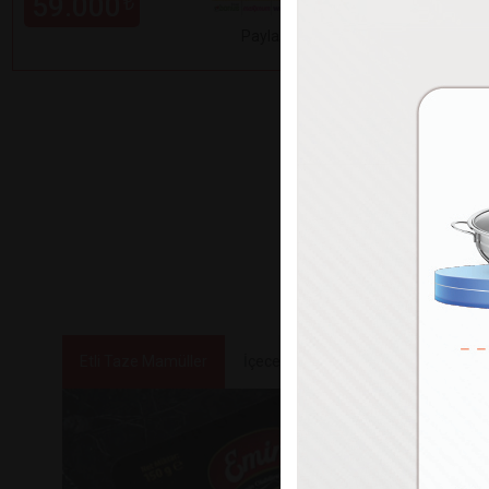
59.000
99.000
₺
Paylaş
Etli Taze Mamüller
İçecekler
Tatlılar ve Atıştırmalık