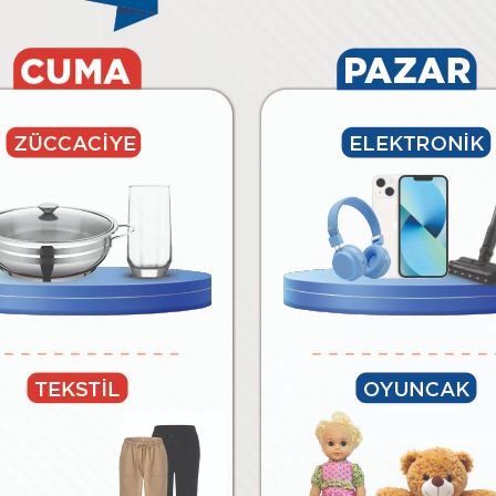
6.490
₺
₺
Paylaş
Tüm Ürünleri Göster
BİM’E ÖZEL MARKALAR
lar
Temizlik Malzemeleri
Kağıt Ürünleri ve Kozmetik
Meyv