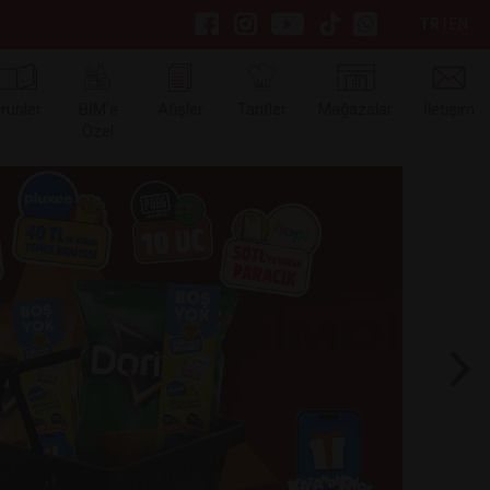
TR
|
EN
rünler
BİM’e
Afişler
Tarifler
Mağazalar
İletişim
Özel