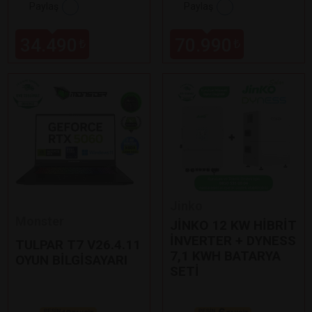
Paylaş
Paylaş
34.490
70.990
₺
₺
Jinko
Monster
JİNKO 12 KW HİBRİT
İNVERTER + DYNESS
TULPAR T7 V26.4.11
7,1 KWH BATARYA
OYUN BİLGİSAYARI
SETİ