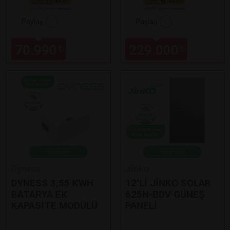
Paylaş
Paylaş
70.990
229.000
₺
₺
Dyness
Jinko
DYNESS 3,55 KWH
12’Lİ JİNKO SOLAR
BATARYA EK
625N-BDV GÜNEŞ
KAPASİTE MODÜLÜ
PANELİ