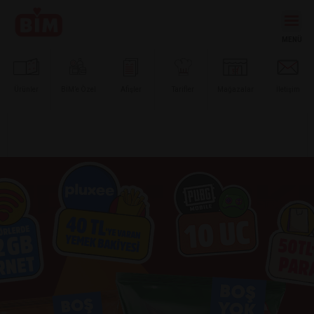
Ürünler
BİM’e
Özel
Afişler
Tarifler
Mağazalar
İletişim