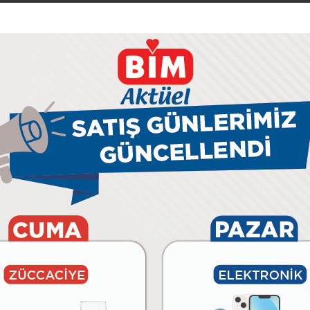
09 Ağustos Pazar
11 Ağustos Salı
12 Ağustos Çarşamba
BİM’e
Özel
Afişler
Aktüel
29 Temmuz Çarşamba
28 Temmuz Salı
31 Temmuz Cuma
02 Ağustos Pazar