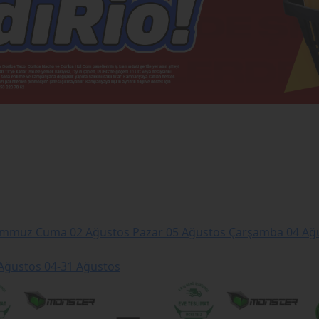
emmuz Cuma
02 Ağustos Pazar
05 Ağustos Çarşamba
04 Ağu
 Ağustos
04-31 Ağustos