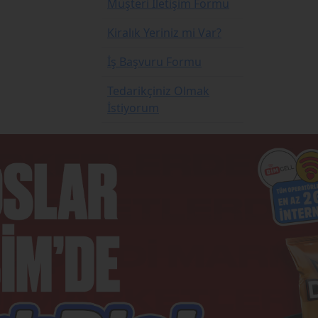
Müşteri İletişim Formu
Kiralık Yeriniz mi Var?
İş Başvuru Formu
Tedarikçiniz Olmak
İstiyorum