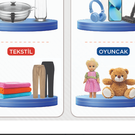
05 Ağustos Çarşamba
04 Ağustos Salı
09 Ağustos Pazar
07 Ağustos Cuma
12 Ağustos Çarşamba
11 Ağustos Salı
Tarifler
Mağazalar
İletişim