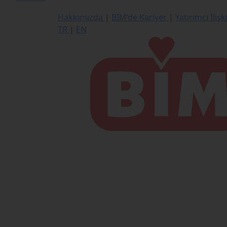
Hakkımızda
|
BİM’de Kariyer
|
Yatırımcı İlişk
TR
|
EN