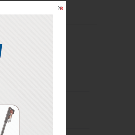
İndirim
24 Mart-31 Aralık
03 Haziran-24 Ağustos
01-07 Ağustos
02-31 Ağustos