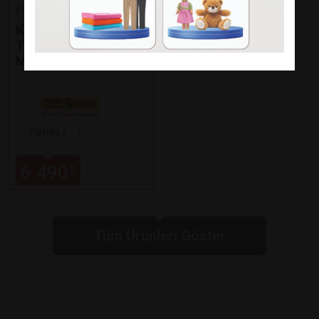
Fakir
KAAVE DUAL PRO
TÜRK KAHVE
MAKİNESİ
Paylaş
6.490
₺
Tüm Ürünleri Göster