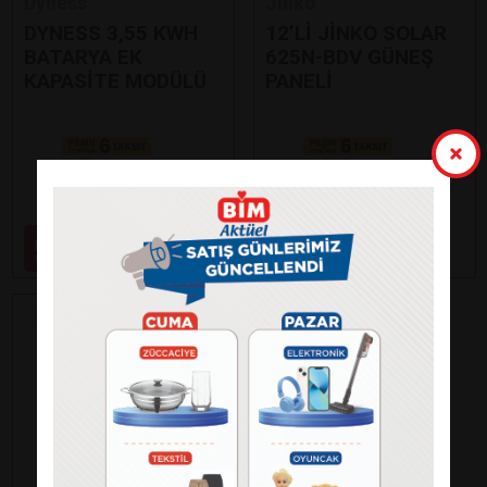
Dyness
Jinko
DYNESS 3,55 KWH
12’Lİ JİNKO SOLAR
BATARYA EK
625N-BDV GÜNEŞ
KAPASİTE MODÜLÜ
PANELİ
Paylaş
Paylaş
59.000
99.000
₺
₺