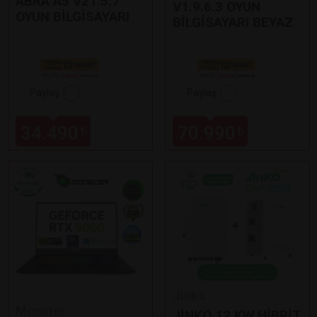
ABRA A5 V21.5.7
V1.9.6.3 OYUN
OYUN BİLGİSAYARI
BİLGİSAYARI BEYAZ
Paylaş
Paylaş
34.490
70.990
₺
₺
Jinko
Monster
JİNKO 12 KW HİBRİT