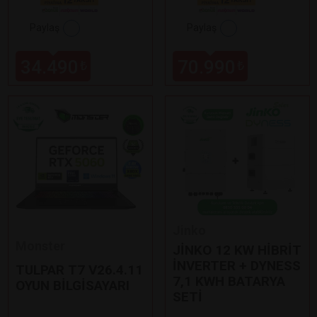
Paylaş
Paylaş
34.490
70.990
₺
₺
Jinko
Monster
JİNKO 12 KW HİBRİT
İNVERTER + DYNESS
TULPAR T7 V26.4.11
7,1 KWH BATARYA
OYUN BİLGİSAYARI
SETİ