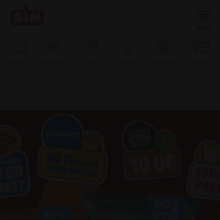
Ürünler
BİM’e
Özel
Afişler
Tarifler
Mağazalar
İletişim