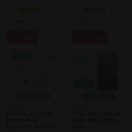
Paylaş
Paylaş
70.990
229.000
₺
₺
Dyness
Jinko
DYNESS 3,55 KWH
12’Lİ JİNKO SOLAR
BATARYA EK
625N-BDV GÜNEŞ
KAPASİTE MODÜLÜ
PANELİ