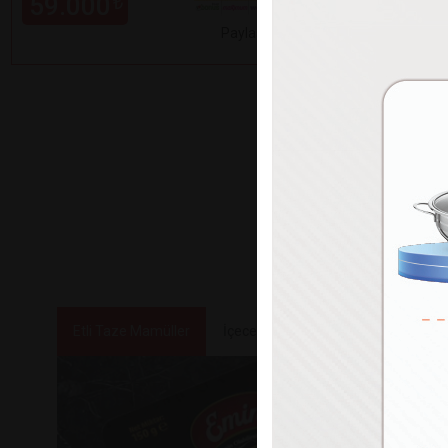
59.000
99.000
₺
Paylaş
Etli Taze Mamüller
İçecekler
Tatlılar ve Atıştırmalık