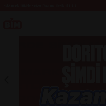
|
|
|
Hakkımızda
BİM’de Kariyer
Yatırımcı İlişkileri
S.S.S