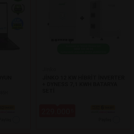
Jinko
OYUN
JİNKO 12 KW HİBRİT İNVERTER
+ DYNESS 7,1 KWH BATARYA
SETİ
 185H
229.000
₺
Paylaş
Paylaş