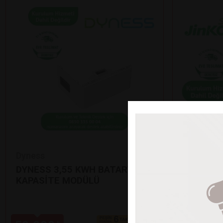
Dyness
Jinko
DYNESS 3,55 KWH BATARYA EK
12’Lİ Jİ
KAPASİTE MODÜLÜ
GÜNEŞ P
•
625 Watt çı