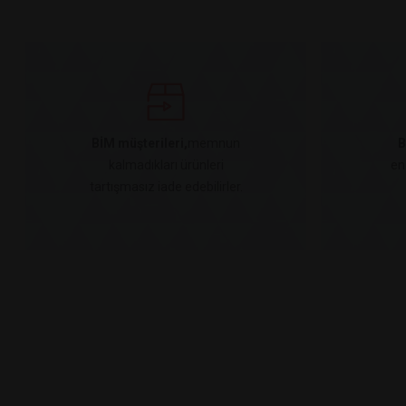
BİM müşterileri,
memnun
B
kalmadıkları ürünleri
en
tartışmasız iade edebilirler.