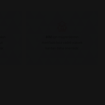
akın
BİM
için müşterilerinin
un
menfaati kısa vadeli yüksek
ar.
kardan daha önemlidir.