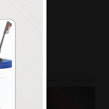
Paylaş
e & Sebze
Bakliyat & Unlu Mamüller
Dondurulmuş Yiyecekler