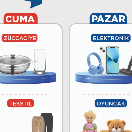
6.490
₺
₺
Paylaş
Tüm Ürünleri Göster
BİM’E ÖZEL MARKALAR
lar
Temizlik Malzemeleri
Kağıt Ürünleri ve Kozmetik
Meyv