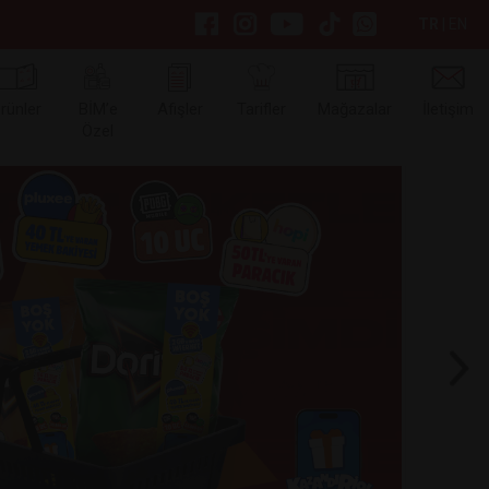
TR
|
EN
rünler
BİM’e
Afişler
Tarifler
Mağazalar
İletişim
Özel