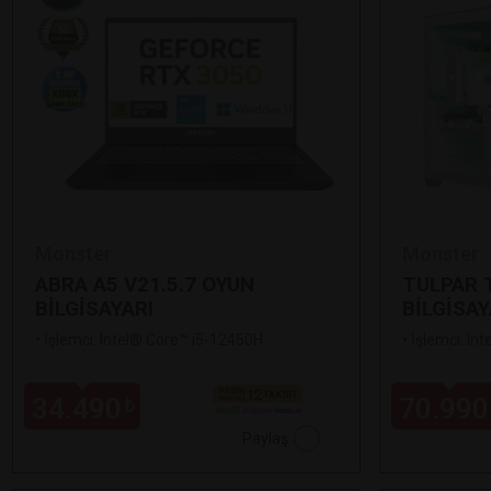
Monster
Monster
ABRA A5 V21.5.7 OYUN
TULPAR T
BİLGİSAYARI
BİLGİSAY
•
İşlemci: Intel® Core™ i5-12450H
•
İşlemci: In
34.490
70.990
₺
Paylaş