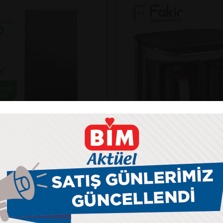
Fakir
NKO SOLAR 625N-BDV
KAAVE DUAL PRO TÜR
ANELİ
MAKİNESİ
kış gücü