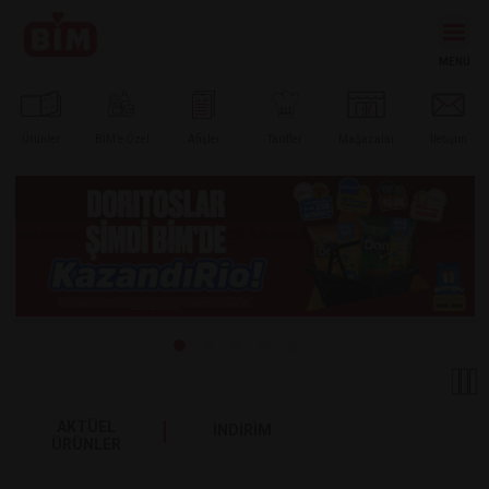
Ürünler
BİM’e
Özel
Afişler
Tarifler
Mağazalar
İletişim
AKTÜEL
İNDİRİM
ÜRÜNLER