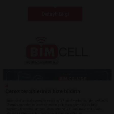
Detaylı Bilgi
Çerez tercihlerinizi bize bildirin
İnternet sitemizde çerezler vasıtasıyla kişisel verileriniz işlenmektedir.
Zorunlu çerezler, internet sitemizin çalışması, güvenliği ve bilgi
Detaylı Bilgi
toplumu hizmetlerinin sunulması amacıyla kullanılmaktadır. Bunlar
dışında kalan ve açık rızanızı gerektiren çerezler ise,