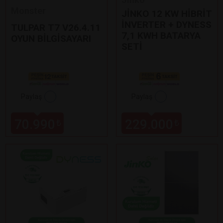
Monster
JİNKO 12 KW HİBRİT
İNVERTER + DYNESS
TULPAR T7 V26.4.11
7,1 KWH BATARYA
OYUN BİLGİSAYARI
SETİ
Paylaş
Paylaş
70.990
229.000
₺
₺