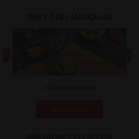
BİM’E ÖZEL MARKALAR
Etli Taze Mamüller
Markalarımız >
BİM HİZMET FELSEFESİ