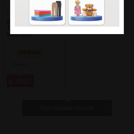
Fakir
KAAVE DUAL PRO
TÜRK KAHVE
MAKİNESİ
Paylaş
6.490
₺
Tüm Ürünleri Göster