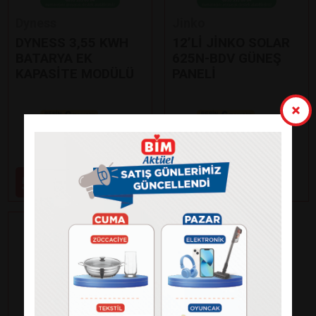
Dyness
Jinko
DYNESS 3,55 KWH
12’Lİ JİNKO SOLAR
BATARYA EK
625N-BDV GÜNEŞ
KAPASİTE MODÜLÜ
PANELİ
Paylaş
Paylaş
59.000
99.000
₺
₺