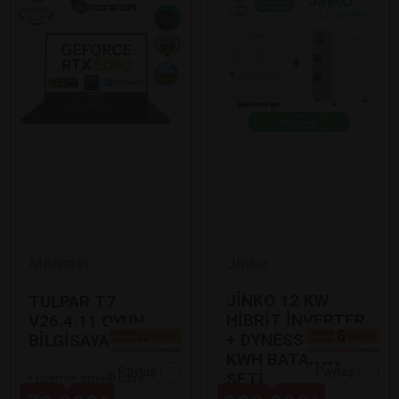
Monster
Jinko
JİNKO 12 KW
TULPAR T7
HİBRİT İNVERTER
V26.4.11 OYUN
+ DYNESS 7,1
BİLGİSAYARI
KWH BATARYA
Paylaş
Paylaş
SETİ
•
İşlemci: Intel® Core™
Ultra 9 185H