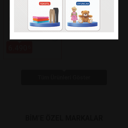
Fakir
KAAVE DUAL PRO
TÜRK KAHVE
MAKİNESİ
Paylaş
6.490
₺
Tüm Ürünleri Göster
BİM’E ÖZEL MARKALAR