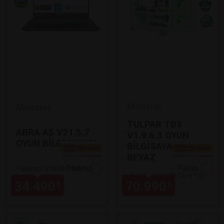
Monster
Monster
TULPAR TD3
ABRA A5 V21.5.7
V1.9.6.3 OYUN
OYUN BİLGİSAYARI
BİLGİSAYARI
BEYAZ
Paylaş
Paylaş
•
İşlemci: Intel® Core™ i5-
•
İşlemci: Intel® Core™ i5-
12450H
34.490
70.990
₺
₺
14400F