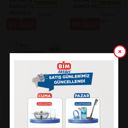
BATARYA EK
SOLAR 625N-BDV
KAPASİTE
GÜNEŞ PANELİ
MODÜLÜ
Paylaş
Paylaş
•
625 Watt çıkış gücü
59.000
99.000
₺
₺