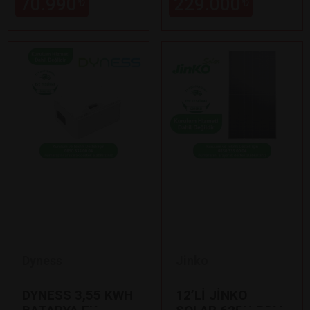
70.990
229.000
₺
₺
Dyness
Jinko
DYNESS 3,55 KWH
12’Lİ JİNKO