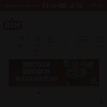
TR
|
EN
|
|
|
Hakkımızda
BİM’de Kariyer
Yatırımcı İlişkileri
S.S.S
Ürünler
BİM’e
Afişler
Tarifler
Mağazalar
İletişim
Özel