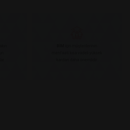
akın
BİM
için müşterilerinin
un
menfaati kısa vadeli yüksek
ar.
kardan daha önemlidir.