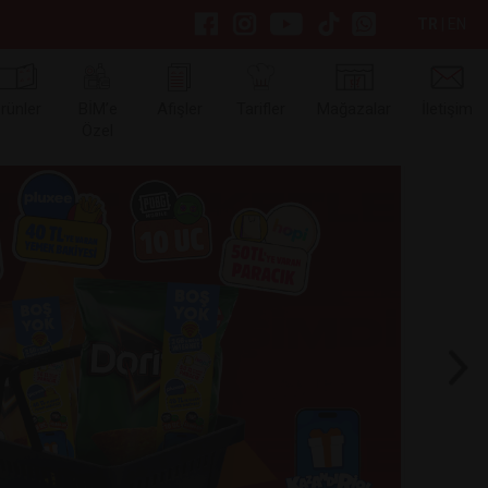
TR
|
EN
rünler
BİM’e
Afişler
Tarifler
Mağazalar
İletişim
Özel