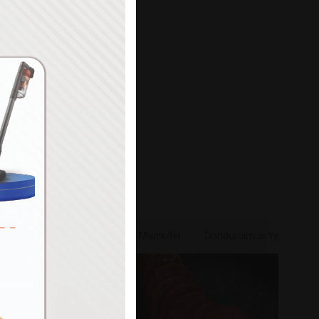
Paylaş
e & Sebze
Bakliyat & Unlu Mamüller
Dondurulmuş Yiyecekler