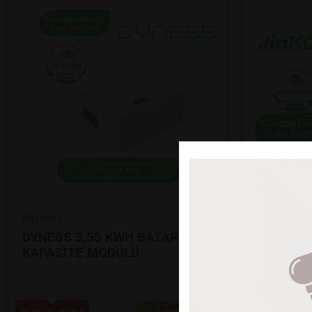
Dyness
Jinko
DYNESS 3,55 KWH BATARYA EK
12’Lİ Jİ
KAPASİTE MODÜLÜ
GÜNEŞ P
•
625 Watt çı