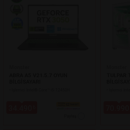
Monster
Monster
ABRA A5 V21.5.7 OYUN
TULPAR T
BİLGİSAYARI
BİLGİSAY
•
İşlemci: Intel® Core™ i5-12450H
•
İşlemci: In
34.490
70.990
₺
Paylaş