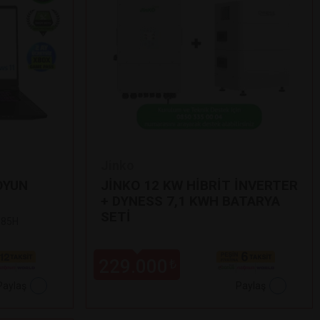
Jinko
OYUN
JİNKO 12 KW HİBRİT İNVERTER
+ DYNESS 7,1 KWH BATARYA
SETİ
 185H
229.000
₺
Paylaş
Paylaş