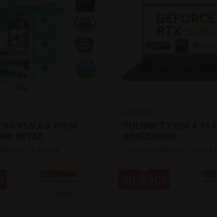
Monster
D3 V1.9.6.3 OYUN
TULPAR T7 V26.4.11 
ARI BEYAZ
BİLGİSAYARI
tel® Core™ i5-14400F
•
İşlemci: Intel® Core™ Ultra 9
70.990
₺
₺
Paylaş