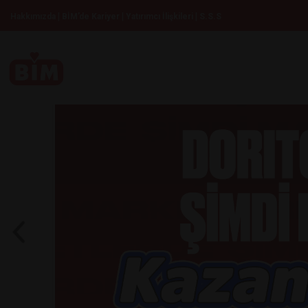
|
|
|
Hakkımızda
BİM’de Kariyer
Yatırımcı İlişkileri
S.S.S