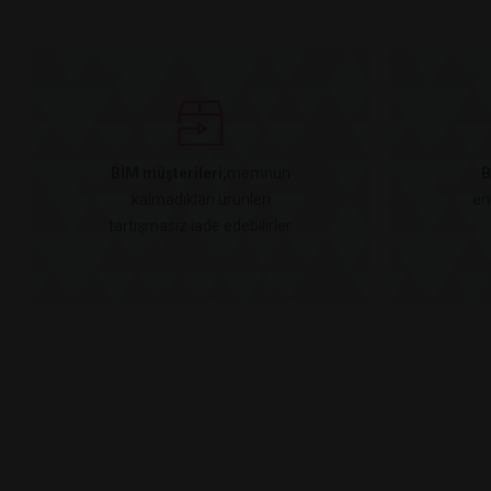
BİM müşterileri,
memnun
B
kalmadıkları ürünleri
en
tartışmasız iade edebilirler.