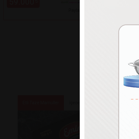
59.000
99.000
₺
Paylaş
Etli Taze Mamüller
İçecekler
Tatlılar ve Atıştırmalık