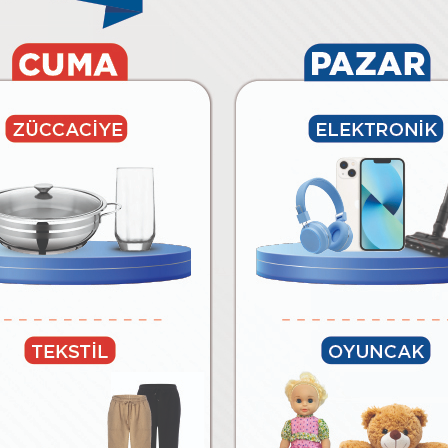
6.490
₺
₺
Paylaş
Tüm Ürünleri Göster
BİM’E ÖZEL MARKALAR
lar
Temizlik Malzemeleri
Kağıt Ürünleri ve Kozmetik
Meyv