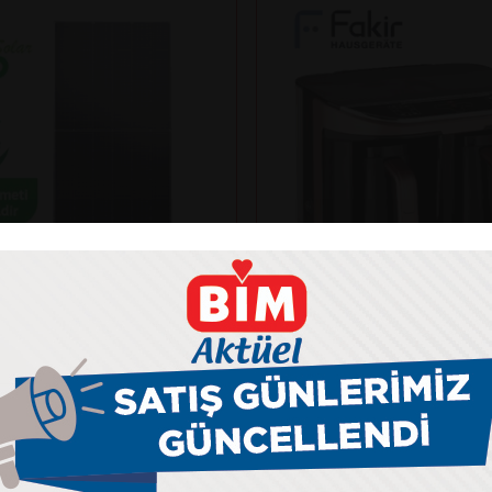
Fakir
NKO SOLAR 625N-BDV
KAAVE DUAL PRO TÜR
ANELİ
MAKİNESİ
kış gücü