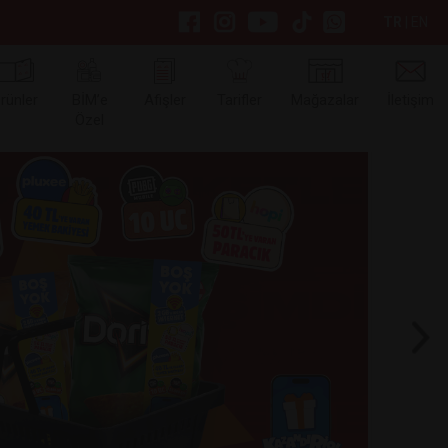
TR
|
EN
rünler
BİM’e
Afişler
Tarifler
Mağazalar
İletişim
Özel