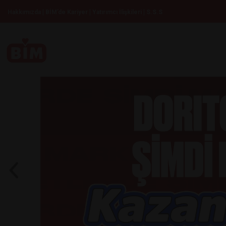
|
|
|
Hakkımızda
BİM’de Kariyer
Yatırımcı İlişkileri
S.S.S