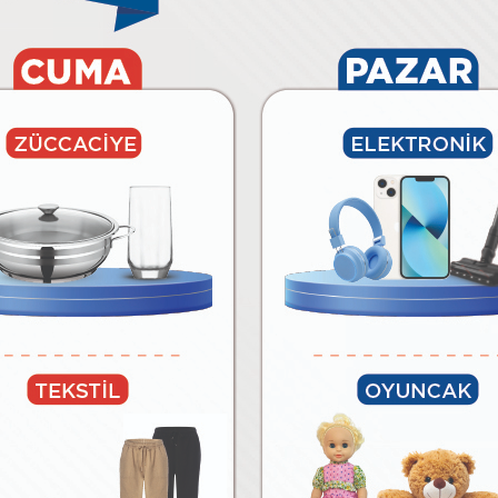
6.490
₺
₺
Paylaş
Tüm Ürünleri Göster
BİM’E ÖZEL MARKALAR
lar
Temizlik Malzemeleri
Kağıt Ürünleri ve Kozmetik
Meyv