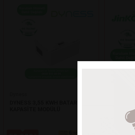
Dyness
Jinko
DYNESS 3,55 KWH BATARYA EK
12’Lİ Jİ
KAPASİTE MODÜLÜ
GÜNEŞ P
•
625 Watt çı