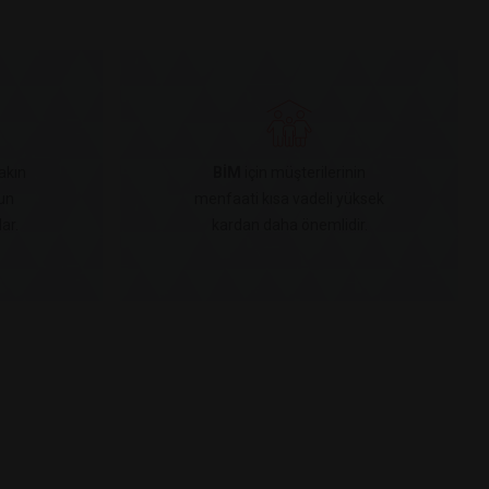
akın
BİM
için müşterilerinin
un
menfaati kısa vadeli yüksek
ar.
kardan daha önemlidir.