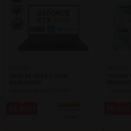
Monster
Monster
ABRA A5 V21.5.7 OYUN
TULPAR T
BİLGİSAYARI
BİLGİSAY
•
İşlemci: Intel® Core™ i5-12450H
•
İşlemci: In
34.490
70.990
₺
Paylaş