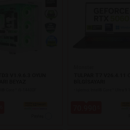
Monster
D3 V1.9.6.3 OYUN
TULPAR T7 V26.4.11 
ARI BEYAZ
BİLGİSAYARI
tel® Core™ i5-14400F
•
İşlemci: Intel® Core™ Ultra 9
70.990
₺
₺
Paylaş