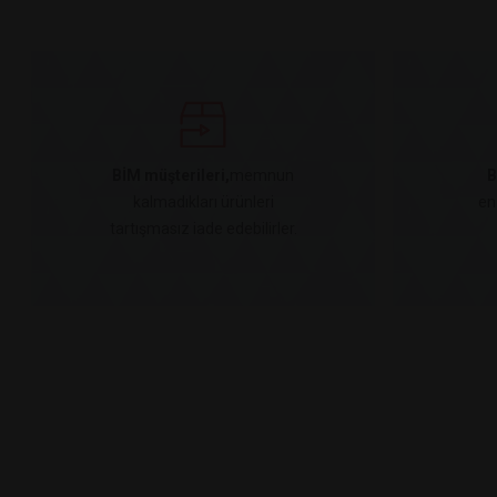
BİM müşterileri,
memnun
B
kalmadıkları ürünleri
en
tartışmasız iade edebilirler.