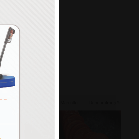
Paylaş
e & Sebze
Bakliyat & Unlu Mamüller
Dondurulmuş Yiyecekler