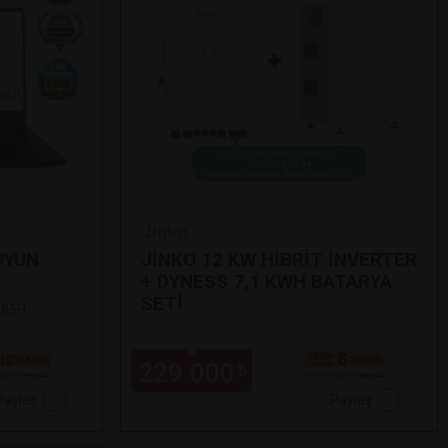
Jinko
OYUN
JİNKO 12 KW HİBRİT İNVERTER
+ DYNESS 7,1 KWH BATARYA
SETİ
 185H
229.000
₺
Paylaş
Paylaş