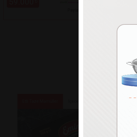
59.000
99.000
₺
Paylaş
Etli Taze Mamüller
İçecekler
Tatlılar ve Atıştırmalık