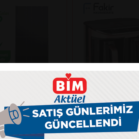
Fakir
NKO SOLAR 625N-BDV
KAAVE DUAL PRO TÜR
ANELİ
MAKİNESİ
kış gücü