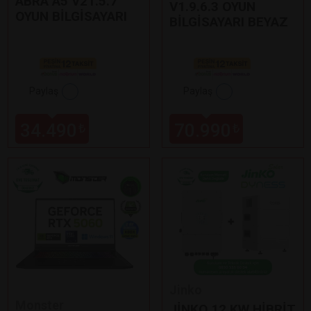
ABRA A5 V21.5.7
V1.9.6.3 OYUN
OYUN BİLGİSAYARI
BİLGİSAYARI BEYAZ
Paylaş
Paylaş
34.490
70.990
₺
₺
Jinko
Monster
JİNKO 12 KW HİBRİT