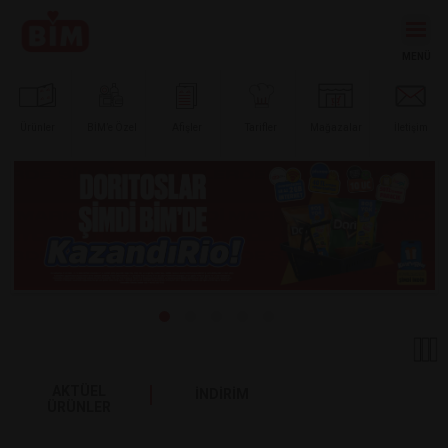
Ürünler
BİM’e
Özel
Afişler
Tarifler
Mağazalar
İletişim
AKTÜEL
İNDİRİM
ÜRÜNLER