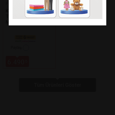
Fakir
KAAVE DUAL PRO
TÜRK KAHVE
MAKİNESİ
Paylaş
6.490
₺
Tüm Ürünleri Göster