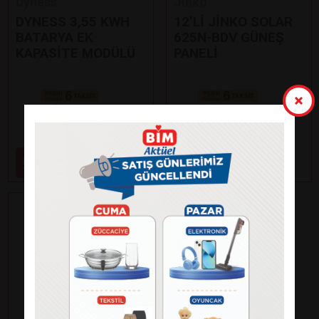
Dyness
Jinko
DYNESS 3,55 KWH
12’Lİ JİNKO SOLAR
BATARYA EK
625N-BDV GÜNEŞ
KAPASİTE MODÜLÜ
PANELİ
Paylaş
Paylaş
59.000
99.000
₺
₺