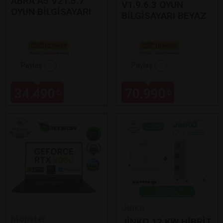
ABRA A5 V21.5.7
V1.9.6.3 OYUN
OYUN BİLGİSAYARI
BİLGİSAYARI BEYAZ
Paylaş
Paylaş
34.490
70.990
₺
₺
Jinko
Monster
JİNKO 12 KW HİBRİT