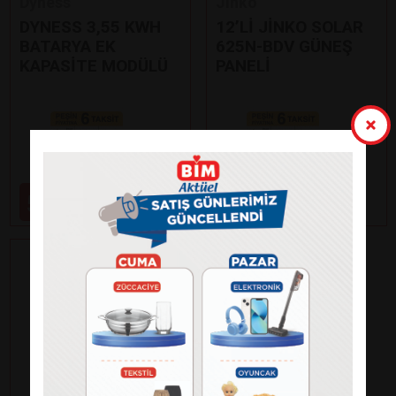
Dyness
Jinko
DYNESS 3,55 KWH
12’Lİ JİNKO SOLAR
BATARYA EK
625N-BDV GÜNEŞ
KAPASİTE MODÜLÜ
PANELİ
Paylaş
Paylaş
59.000
99.000
₺
₺