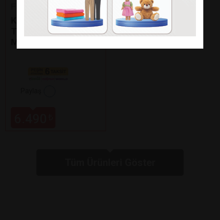
Fakir
KAAVE DUAL PRO
TÜRK KAHVE
MAKİNESİ
Paylaş
6.490
₺
Tüm Ürünleri Göster