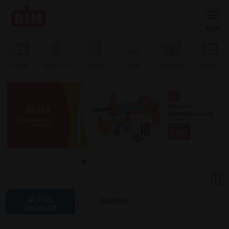
Ürünler
BİM’e
Özel
Afişler
Tarifler
Mağazalar
İletişim
AKTÜEL
İNDİRİM
ÜRÜNLER