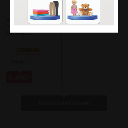
Fakir
KAAVE DUAL PRO
TÜRK KAHVE
MAKİNESİ
Paylaş
6.490
₺
Tüm Ürünleri Göster