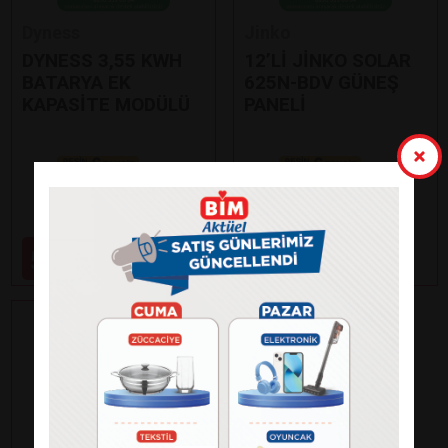
Dyness
Jinko
DYNESS 3,55 KWH
12’Lİ JİNKO SOLAR
BATARYA EK
625N-BDV GÜNEŞ
KAPASİTE MODÜLÜ
PANELİ
Paylaş
Paylaş
59.000
99.000
₺
₺