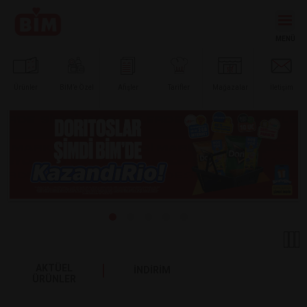
Ürünler
BİM’e
Özel
Afişler
Tarifler
Mağazalar
İletişim
AKTÜEL
İNDİRİM
ÜRÜNLER