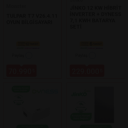
Monster
JİNKO 12 KW HİBRİT
İNVERTER + DYNESS
TULPAR T7 V26.4.11
7,1 KWH BATARYA
OYUN BİLGİSAYARI
SETİ
Paylaş
Paylaş
70.990
229.000
₺
₺