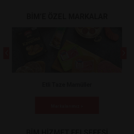
BİM’E ÖZEL MARKALAR
Etli Taze Mamüller
Markalarımız >
BİM HİZMET FELSEFESİ