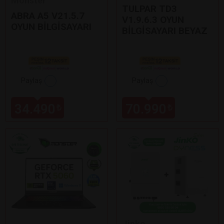
Monster
TULPAR TD3
ABRA A5 V21.5.7
V1.9.6.3 OYUN
OYUN BİLGİSAYARI
BİLGİSAYARI BEYAZ
Paylaş
Paylaş
34.490
70.990
₺
₺
Jinko