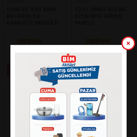
Dyness
Jinko
DYNESS 3,55 KWH
12’Lİ JİNKO SOLAR
BATARYA EK
625N-BDV GÜNEŞ
KAPASİTE MODÜLÜ
PANELİ
Paylaş
Paylaş
59.000
99.000
₺
₺