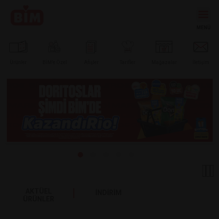
Ürünler
BİM’e
Özel
Afişler
Tarifler
Mağazalar
İletişim
AKTÜEL
İNDİRİM
ÜRÜNLER