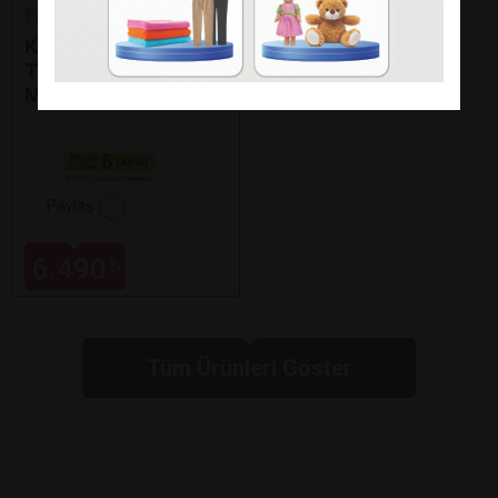
Fakir
KAAVE DUAL PRO
TÜRK KAHVE
MAKİNESİ
Paylaş
6.490
₺
Tüm Ürünleri Göster