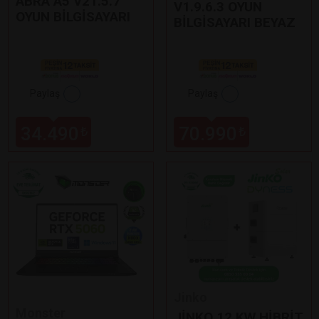
ABRA A5 V21.5.7
V1.9.6.3 OYUN
OYUN BİLGİSAYARI
BİLGİSAYARI BEYAZ
Paylaş
Paylaş
34.490
70.990
₺
₺
Jinko
Monster
JİNKO 12 KW HİBRİT