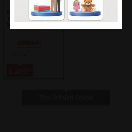
Fakir
KAAVE DUAL PRO
TÜRK KAHVE
MAKİNESİ
Paylaş
6.490
₺
Tüm Ürünleri Göster