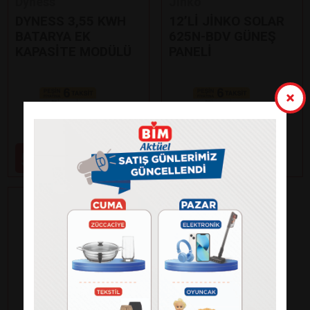
Dyness
Jinko
DYNESS 3,55 KWH
12’Lİ JİNKO SOLAR
BATARYA EK
625N-BDV GÜNEŞ
KAPASİTE MODÜLÜ
PANELİ
Paylaş
Paylaş
59.000
99.000
₺
₺