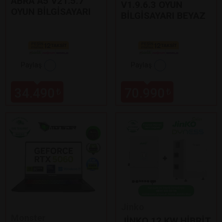
ABRA A5 V21.5.7
V1.9.6.3 OYUN
OYUN BİLGİSAYARI
BİLGİSAYARI BEYAZ
Paylaş
Paylaş
34.490
70.990
₺
₺
Jinko
Monster
JİNKO 12 KW HİBRİT