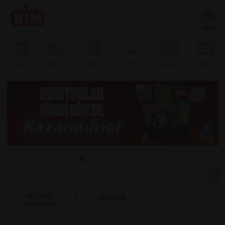
Ürünler
BİM’e
Özel
Afişler
Tarifler
Mağazalar
İletişim
AKTÜEL
İNDİRİM
ÜRÜNLER