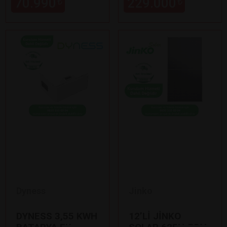
70.990
229.000
₺
₺
Dyness
Jinko
DYNESS 3,55 KWH
12’Lİ JİNKO