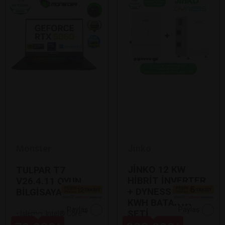
Monster
Jinko
JİNKO 12 KW
TULPAR T7
HİBRİT İNVERTER
V26.4.11 OYUN
+ DYNESS 7,1
BİLGİSAYARI
KWH BATARYA
Paylaş
Paylaş
SETİ
•
İşlemci: Intel® Core™
Ultra 9 185H