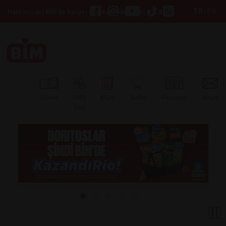
TR
|
EN
|
|
|
Hakkımızda
BİM’de Kariyer
Yatırımcı İlişkileri
S.S.S
Ürünler
BİM’e
Afişler
Tarifler
Mağazalar
İletişim
Özel