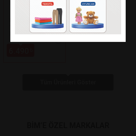
Fakir
KAAVE DUAL PRO
TÜRK KAHVE
MAKİNESİ
Paylaş
6.490
₺
Tüm Ürünleri Göster
BİM’E ÖZEL MARKALAR