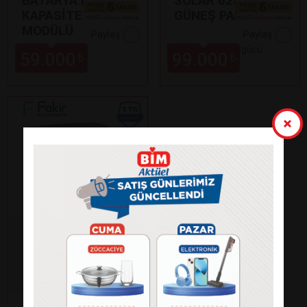
BATARYA EK
SOLAR 625N-BDV
KAPASİTE
GÜNEŞ PANELİ
MODÜLÜ
Paylaş
Paylaş
•
625 Watt çıkış gücü
59.000
99.000
₺
₺