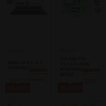
Monster
Monster
TULPAR TD3
ABRA A5 V21.5.7
V1.9.6.3 OYUN
OYUN BİLGİSAYARI
BİLGİSAYARI
BEYAZ
Paylaş
Paylaş
•
İşlemci: Intel® Core™ i5-
•
İşlemci: Intel® Core™ i5-
12450H
34.490
70.990
₺
₺
14400F