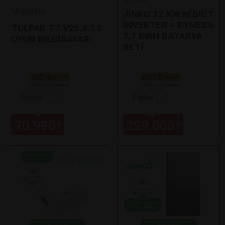
Monster
JİNKO 12 KW HİBRİT
İNVERTER + DYNESS
TULPAR T7 V26.4.11
7,1 KWH BATARYA
OYUN BİLGİSAYARI
SETİ
Paylaş
Paylaş
70.990
229.000
₺
₺