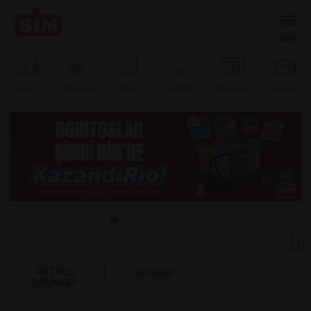
Ürünler
BİM’e
Özel
Afişler
Tarifler
Mağazalar
İletişim
AKTÜEL
İNDİRİM
ÜRÜNLER