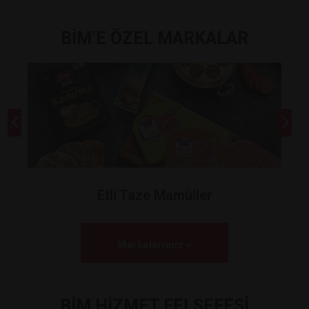
BİM’E ÖZEL MARKALAR
Etli Taze Mamüller
Markalarımız >
BİM HİZMET FELSEFESİ