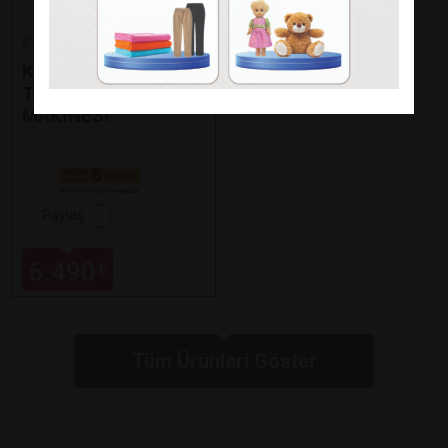
Fakir
KAAVE DUAL PRO
TÜRK KAHVE
MAKİNESİ
Paylaş
6.490
₺
Tüm Ürünleri Göster