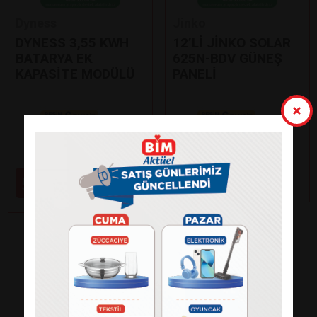
Dyness
Jinko
DYNESS 3,55 KWH
12’Lİ JİNKO SOLAR
BATARYA EK
625N-BDV GÜNEŞ
KAPASİTE MODÜLÜ
PANELİ
Paylaş
Paylaş
59.000
99.000
₺
₺