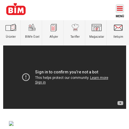
Ürünler
BİM’e
Özel
Afişler
Tarifler
Mağazalar
İletişim