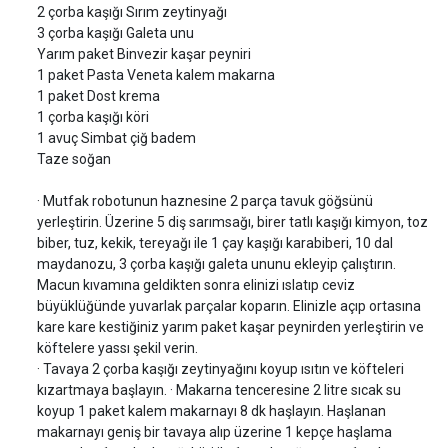
2 çorba kaşığı Sırım zeytinyağı
3 çorba kaşığı Galeta unu
Yarım paket Binvezir kaşar peyniri
1 paket Pasta Veneta kalem makarna
1 paket Dost krema
1 çorba kaşığı köri
1 avuç Simbat çiğ badem
Taze soğan
· Mutfak robotunun haznesine 2 parça tavuk göğsünü
yerleştirin. Üzerine 5 diş sarımsağı, birer tatlı kaşığı kimyon, toz
biber, tuz, kekik, tereyağı ile 1 çay kaşığı karabiberi, 10 dal
maydanozu, 3 çorba kaşığı galeta ununu ekleyip çalıştırın.
Macun kıvamına geldikten sonra elinizi ıslatıp ceviz
büyüklüğünde yuvarlak parçalar koparın. Elinizle açıp ortasına
kare kare kestiğiniz yarım paket kaşar peynirden yerleştirin ve
köftelere yassı şekil verin.
· Tavaya 2 çorba kaşığı zeytinyağını koyup ısıtın ve köfteleri
kızartmaya başlayın. · Makarna tenceresine 2 litre sıcak su
koyup 1 paket kalem makarnayı 8 dk haşlayın. Haşlanan
makarnayı geniş bir tavaya alıp üzerine 1 kepçe haşlama