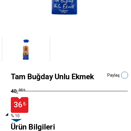
Tam Buğday Unlu Ekmek
Paylaş
00
40,
₺
36
₺
% 10
Ürün Bilgileri