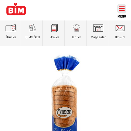
Ürünler
BİM’e
Özel
Afişler
Tarifler
Mağazalar
İletişim