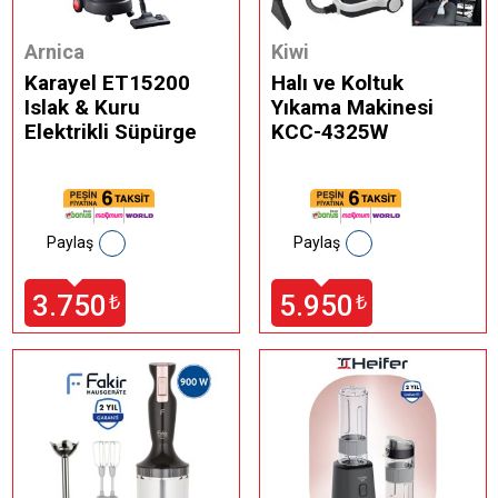
Arnica
Kiwi
Karayel ET15200
Halı ve Koltuk
Islak & Kuru
Yıkama Makinesi
Elektrikli Süpürge
KCC-4325W
Paylaş
Paylaş
3.750
5.950
₺
₺