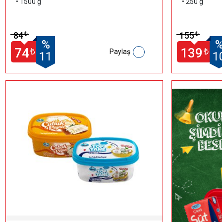
• 1500 g
• 250 g
84
155
₺
₺
%
74
139
₺
₺
Paylaş
11
1