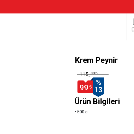
Ü
Krem Peynir
00
115,
₺
%
99
₺
13
Ürün Bilgileri
• 500 g