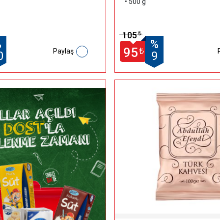
• 500 g
105
₺
%
%
95
₺
Paylaş
0
9