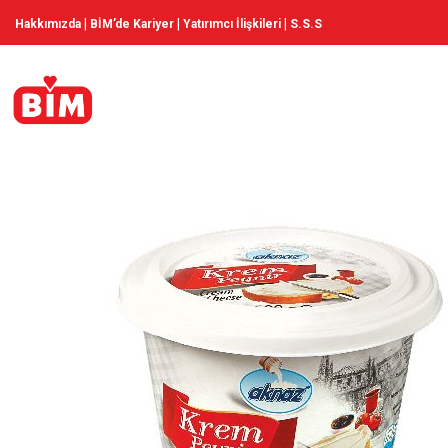
|
|
|
Hakkımızda
BİM’de Kariyer
Yatırımcı İlişkileri
S.S.S