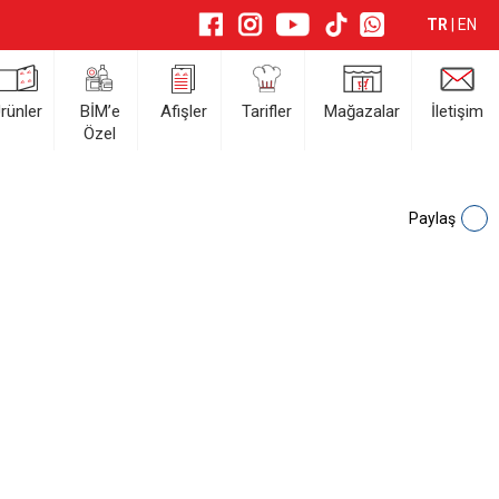
TR
|
EN
rünler
BİM’e
Afişler
Tarifler
Mağazalar
İletişim
Özel
Paylaş