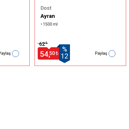
Dost
Ayran
• 1500 ml
62
₺
%
54,
50
₺
Paylaş
Paylaş
12