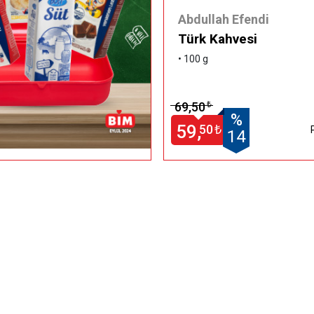
Abdullah Efendi
Türk Kahvesi
• 100 g
69,50
₺
%
59,
50
₺
14