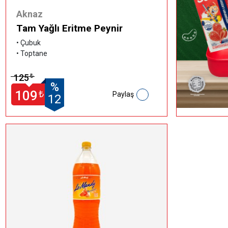
Aknaz
Tam Yağlı Eritme Peynir
•
Çubuk
•
Toptane
125
₺
%
109
₺
Paylaş
12