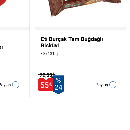
Eti Burçak Tam Buğdağlı
Bisküvi
sı
• 3x131 g
72,50
₺
%
55
₺
Paylaş
Paylaş
24