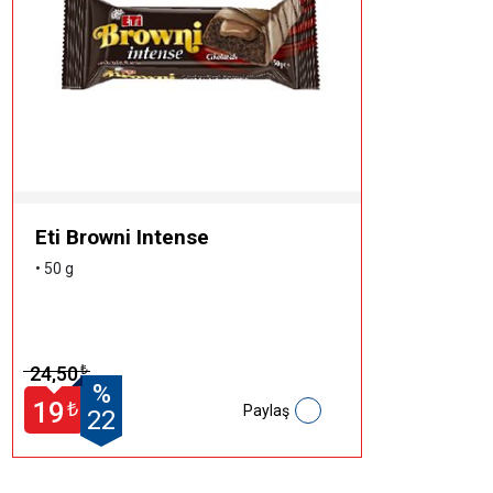
Eti Browni Intense
• 50 g
24,50
₺
%
19
₺
Paylaş
22