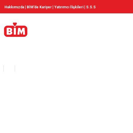
|
|
|
Hakkımızda
BİM’de Kariyer
Yatırımcı İlişkileri
S.S.S