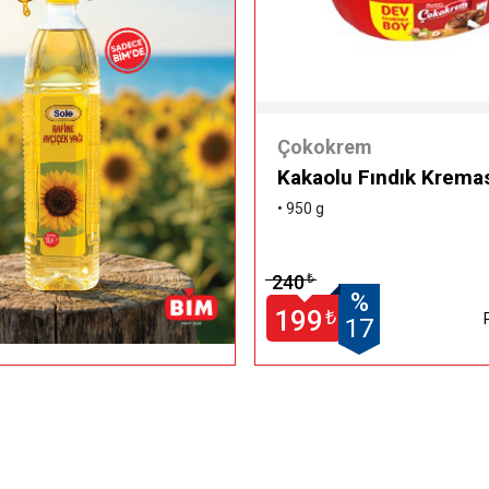
Çokokrem
Kakaolu Fındık Krema
• 950 g
240
₺
%
199
₺
17