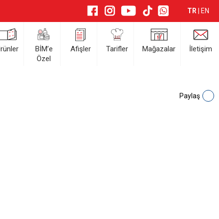
TR
|
EN
rünler
BİM’e
Afişler
Tarifler
Mağazalar
İletişim
Özel
Paylaş