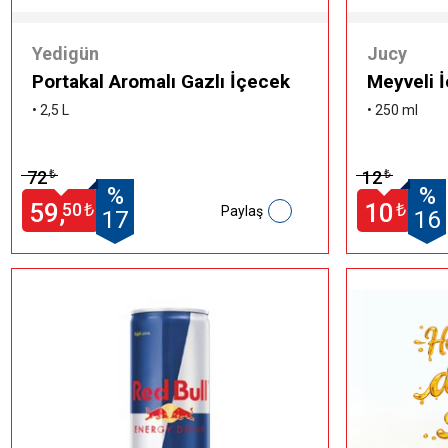
Yedigün
Jucy
Portakal Aromalı Gazlı İçecek
Meyveli İ
• 2,5 L
• 250 ml
72
12
₺
₺
%
%
59,
10
50
₺
₺
Paylaş
17
16