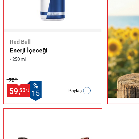
Red Bull
Enerji İçeceği
• 250 ml
70
₺
%
59,
50
₺
Paylaş
15