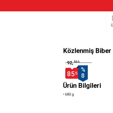
Ü
Közlenmiş Biber
50
92,
₺
%
85
₺
8
Ürün Bilgileri
• 680 g