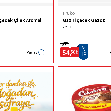
Fruko
çecek Çilek Aromalı
Gazlı İçecek Gazoz
• 2,5 L
67
₺
%
54,
50
₺
Paylaş
18