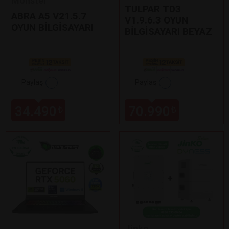
Monster
TULPAR TD3
ABRA A5 V21.5.7
V1.9.6.3 OYUN
OYUN BİLGİSAYARI
BİLGİSAYARI BEYAZ
Paylaş
Paylaş
34.490
70.990
₺
₺
Jinko