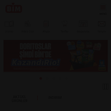
Ürünler
BİM’e
Özel
Afişler
Tarifler
Mağazalar
İletişim
AKTÜEL
İNDİRİM
ÜRÜNLER