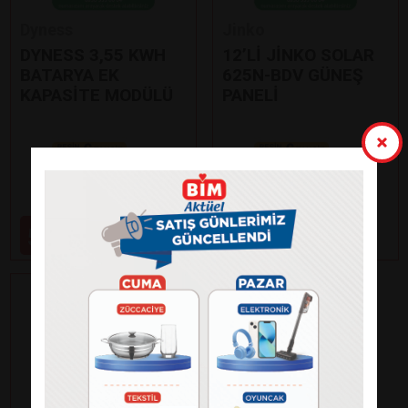
Dyness
Jinko
DYNESS 3,55 KWH
12’Lİ JİNKO SOLAR
BATARYA EK
625N-BDV GÜNEŞ
KAPASİTE MODÜLÜ
PANELİ
Paylaş
Paylaş
59.000
99.000
₺
₺