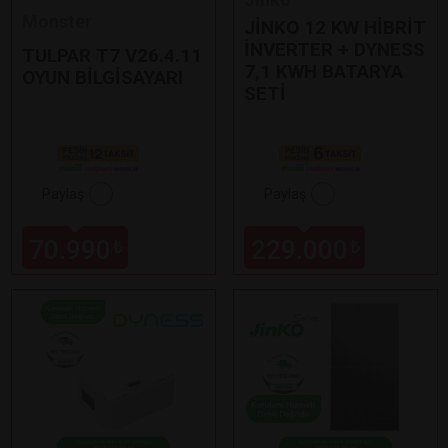
Monster
JİNKO 12 KW HİBRİT
İNVERTER + DYNESS
TULPAR T7 V26.4.11
7,1 KWH BATARYA
OYUN BİLGİSAYARI
SETİ
Paylaş
Paylaş
70.990
229.000
₺
₺