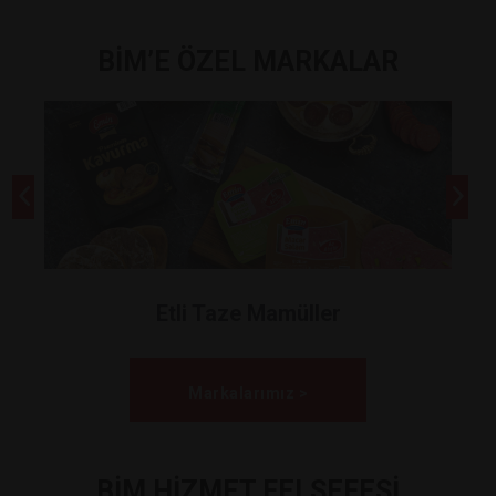
BİM’E ÖZEL MARKALAR
Etli Taze Mamüller
Markalarımız >
BİM HİZMET FELSEFESİ