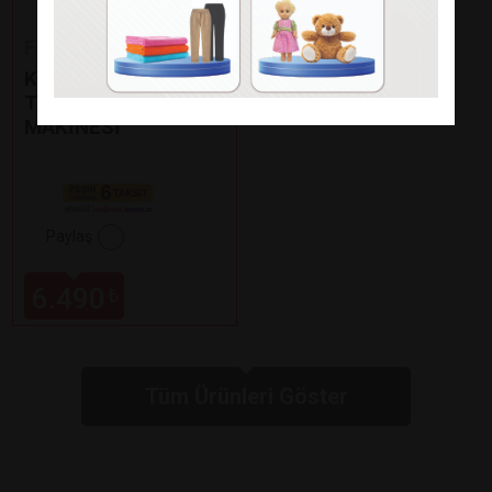
Fakir
KAAVE DUAL PRO
TÜRK KAHVE
MAKİNESİ
Paylaş
6.490
₺
Tüm Ürünleri Göster