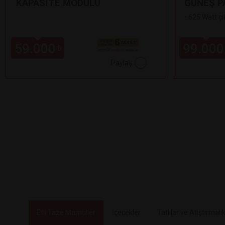
KAPASİTE MODÜLÜ
GÜNEŞ P
•
625 Watt çı
59.000
99.000
₺
Paylaş
Etli Taze Mamüller
İçecekler
Tatlılar ve Atıştırmalık