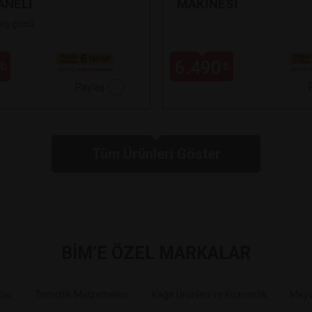
ANELİ
MAKİNESİ
kış gücü
6.490
₺
₺
Paylaş
Tüm Ürünleri Göster
BİM’E ÖZEL MARKALAR
Markalarımız >
Markalarımız >
Markalarımız >
Markalarımız >
Markalarımız >
Markalarımız >
lar
Temizlik Malzemeleri
Kağıt Ürünleri ve Kozmetik
Meyv