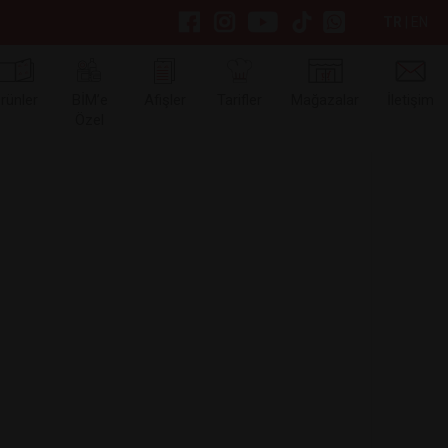
TR
|
EN
rünler
BİM’e
Afişler
Tarifler
Mağazalar
İletişim
Özel