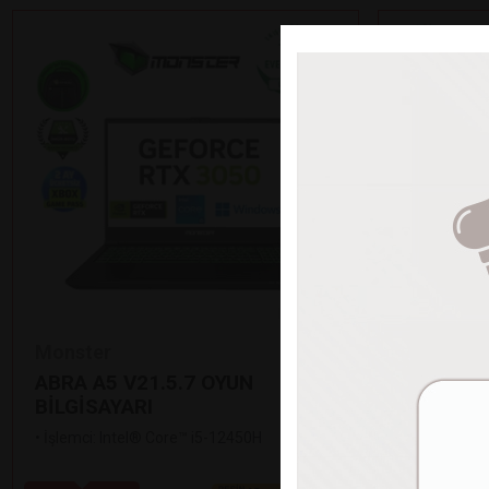
Monster
Monster
ABRA A5 V21.5.7 OYUN
TULPAR T
BİLGİSAYARI
BİLGİSAY
•
İşlemci: Intel® Core™ i5-12450H
•
İşlemci: In