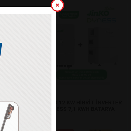
Jinko
OYUN
JİNKO 12 KW HİBRİT İNVERTER
+ DYNESS 7,1 KWH BATARYA
SETİ
 185H