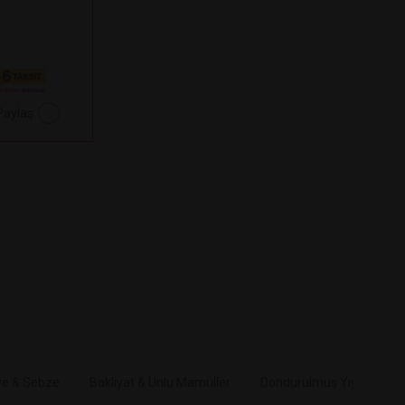
Paylaş
e & Sebze
Bakliyat & Unlu Mamüller
Dondurulmuş Yiyecekler