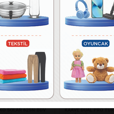
70.990
₺
₺
Paylaş
Fakir
NKO SOLAR 625N-BDV
KAAVE DUAL PRO TÜR