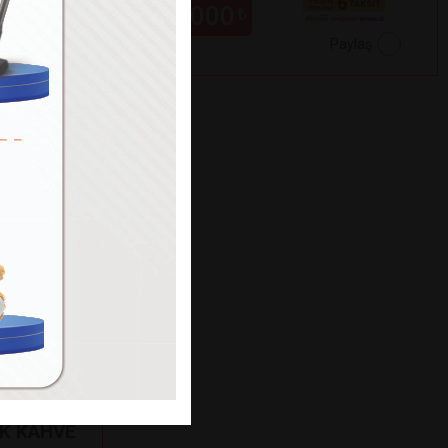
229.000
₺
Paylaş
Paylaş
K KAHVE