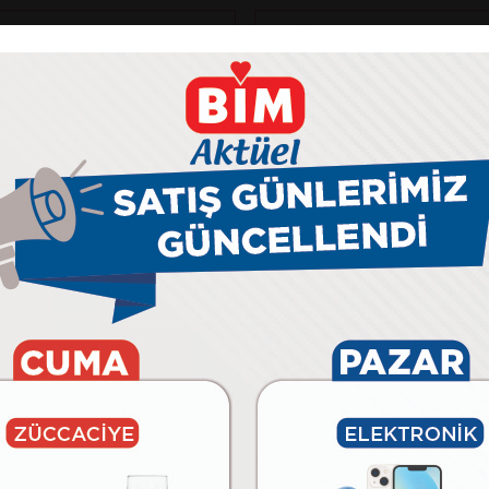
Monster
D3 V1.9.6.3 OYUN
TULPAR T7 V26.4.11 
ARI BEYAZ
BİLGİSAYARI
tel® Core™ i5-14400F
•
İşlemci: Intel® Core™ Ultra 9