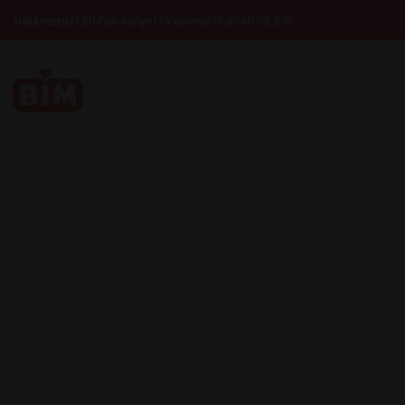
|
|
|
Hakkımızda
BİM’de Kariyer
Yatırımcı İlişkileri
S.S.S