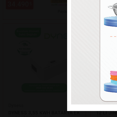
34.490
70.990
₺
Paylaş
Dyness
Jinko
DYNESS 3,55 KWH BATARYA EK
12’Lİ Jİ