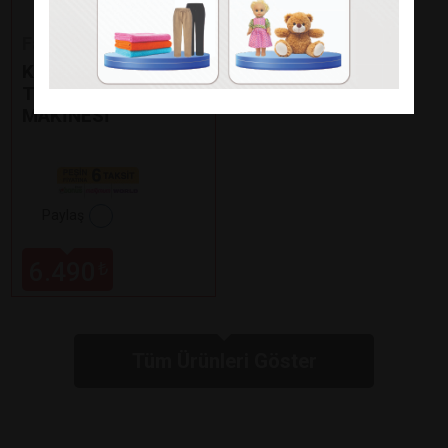
Fakir
KAAVE DUAL PRO
TÜRK KAHVE
MAKİNESİ
Paylaş
6.490
₺
Tüm Ürünleri Göster