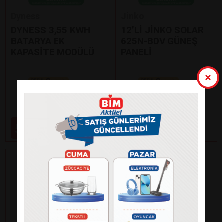
Dyness
Jinko
DYNESS 3,55 KWH
12’Lİ JİNKO SOLAR
BATARYA EK
625N-BDV GÜNEŞ
KAPASİTE MODÜLÜ
PANELİ
Paylaş
Paylaş
59.000
99.000
₺
₺