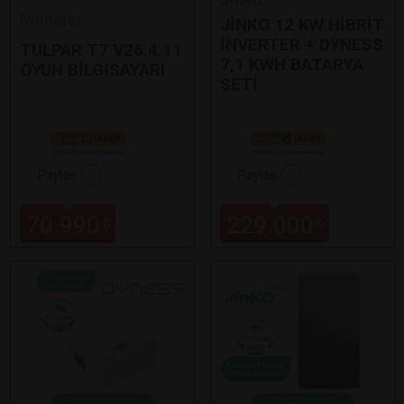
Monster
JİNKO 12 KW HİBRİT
İNVERTER + DYNESS
TULPAR T7 V26.4.11
7,1 KWH BATARYA
OYUN BİLGİSAYARI
SETİ
Paylaş
Paylaş
70.990
229.000
₺
₺