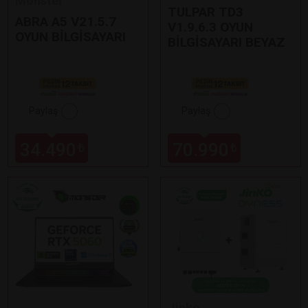
Monster
TULPAR TD3
ABRA A5 V21.5.7
V1.9.6.3 OYUN
OYUN BİLGİSAYARI
BİLGİSAYARI BEYAZ
Paylaş
Paylaş
34.490
70.990
₺
₺
Jinko