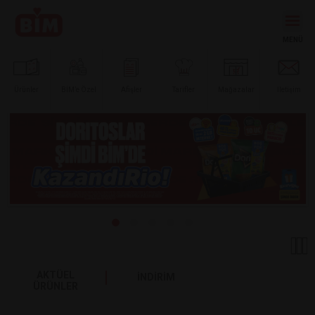
Ürünler
BİM’e
Özel
Afişler
Tarifler
Mağazalar
İletişim
AKTÜEL
İNDİRİM
ÜRÜNLER