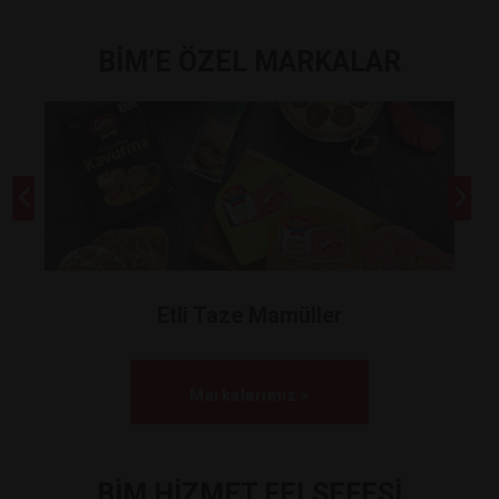
BİM’E ÖZEL MARKALAR
Etli Taze Mamüller
Markalarımız >
BİM HİZMET FELSEFESİ