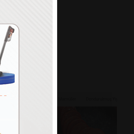
Paylaş
e & Sebze
Bakliyat & Unlu Mamüller
Dondurulmuş Yiyecekler