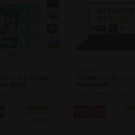
Monster
D3 V1.9.6.3 OYUN
TULPAR T7 V26.4.11 
ARI BEYAZ
BİLGİSAYARI
tel® Core™ i5-14400F
•
İşlemci: Intel® Core™ Ultra 9
70.990
₺
₺
Paylaş