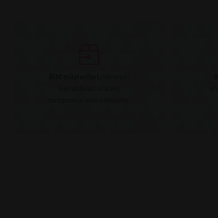
BİM müşterileri,
memnun
B
kalmadıkları ürünleri
en
tartışmasız iade edebilirler.