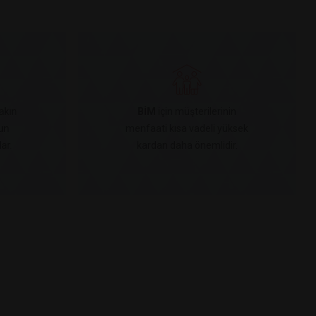
akın
BİM
için müşterilerinin
un
menfaati kısa vadeli yüksek
ar.
kardan daha önemlidir.