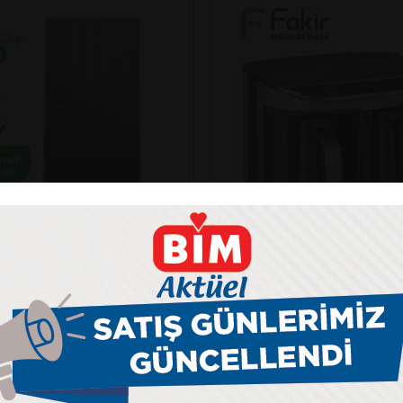
Fakir
NKO SOLAR 625N-BDV
KAAVE DUAL PRO TÜR
ANELİ
MAKİNESİ
kış gücü