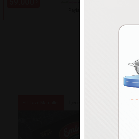
59.000
99.000
₺
Paylaş
Etli Taze Mamüller
İçecekler
Tatlılar ve Atıştırmalık