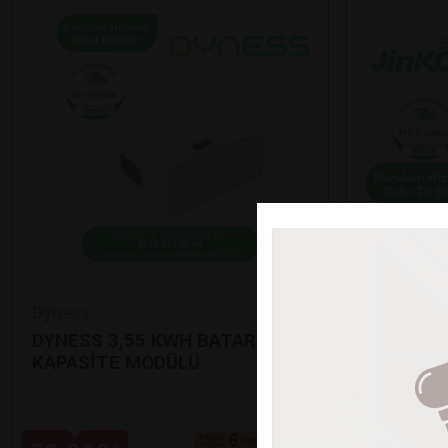
Dyness
Jinko
DYNESS 3,55 KWH BATARYA EK
12’Lİ Jİ
KAPASİTE MODÜLÜ
GÜNEŞ P
•
625 Watt çı