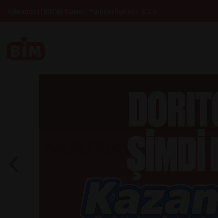
|
|
|
Hakkımızda
BİM’de Kariyer
Yatırımcı İlişkileri
S.S.S