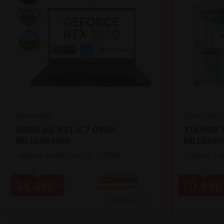
Monster
Monster
ABRA A5 V21.5.7 OYUN
TULPAR T
BİLGİSAYARI
BİLGİSAY
•
İşlemci: Intel® Core™ i5-12450H
•
İşlemci: In
34.490
70.990
₺
Paylaş