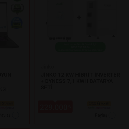
Jinko
OYUN
JİNKO 12 KW HİBRİT İNVERTER
+ DYNESS 7,1 KWH BATARYA
SETİ
 185H
229.000
₺
Paylaş
Paylaş