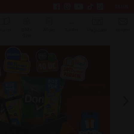
TR
|
EN
rünler
BİM’e
Afişler
Tarifler
Mağazalar
İletişim
Özel