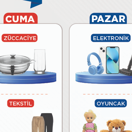
6.490
₺
₺
Paylaş
Tüm Ürünleri Göster
BİM’E ÖZEL MARKALAR
lar
Temizlik Malzemeleri
Kağıt Ürünleri ve Kozmetik
Meyv