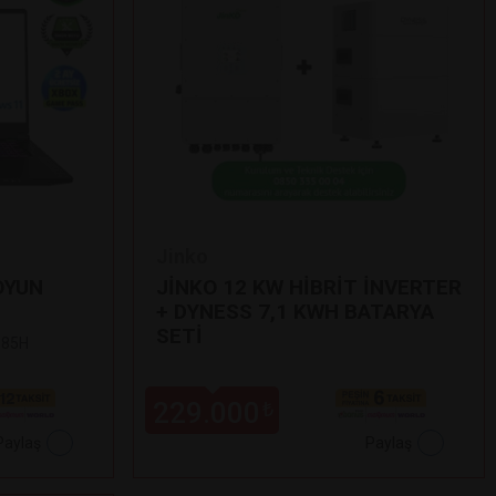
Jinko
OYUN
JİNKO 12 KW HİBRİT İNVERTER
+ DYNESS 7,1 KWH BATARYA
SETİ
 185H
229.000
₺
Paylaş
Paylaş