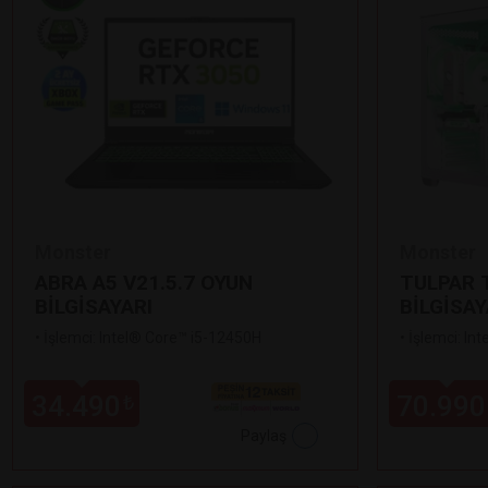
Monster
Monster
ABRA A5 V21.5.7 OYUN
TULPAR T
BİLGİSAYARI
BİLGİSAY
•
İşlemci: Intel® Core™ i5-12450H
•
İşlemci: In
34.490
70.990
₺
Paylaş