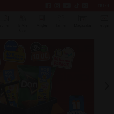
TR
|
EN
rünler
BİM’e
Afişler
Tarifler
Mağazalar
İletişim
Özel