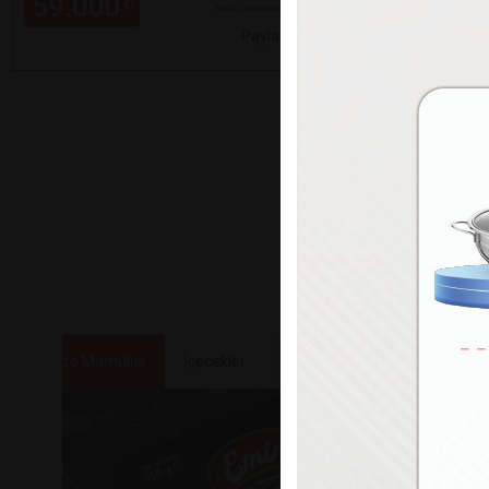
59.000
99.000
₺
Paylaş
Etli Taze Mamüller
İçecekler
Tatlılar ve Atıştırmalıklar