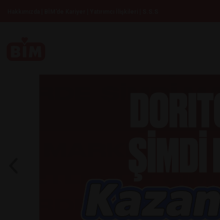
|
|
|
Hakkımızda
BİM’de Kariyer
Yatırımcı İlişkileri
S.S.S