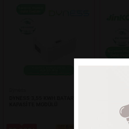
Dyness
Jinko
DYNESS 3,55 KWH BATARYA EK
12’Lİ Jİ
KAPASİTE MODÜLÜ
GÜNEŞ P
•
625 Watt çı