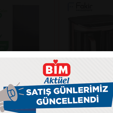
Fakir
NKO SOLAR 625N-BDV
KAAVE DUAL PRO TÜR
ANELİ
MAKİNESİ
kış gücü