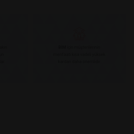
akın
BİM
için müşterilerinin
un
menfaati kısa vadeli yüksek
ar.
kardan daha önemlidir.