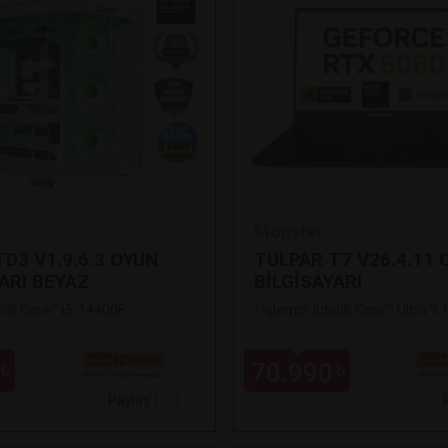
Monster
D3 V1.9.6.3 OYUN
TULPAR T7 V26.4.11 
ARI BEYAZ
BİLGİSAYARI
tel® Core™ i5-14400F
•
İşlemci: Intel® Core™ Ultra 9
70.990
₺
₺
Paylaş