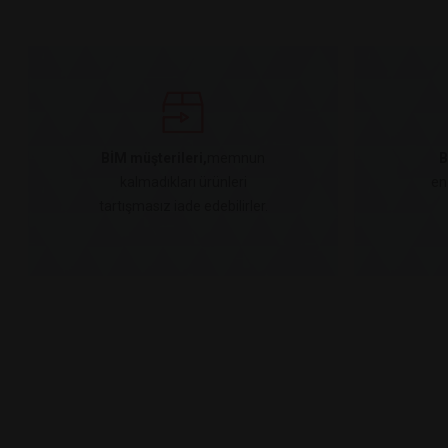
BİM müşterileri,
memnun
B
kalmadıkları ürünleri
en
tartışmasız iade edebilirler.