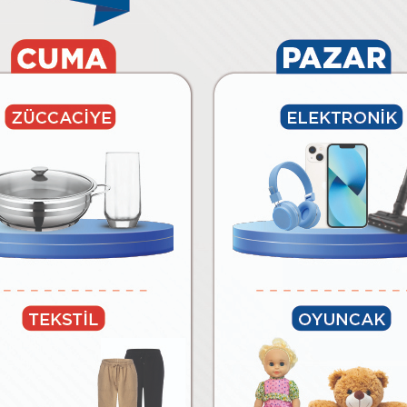
6.490
₺
₺
Paylaş
Tüm Ürünleri Göster
BİM’E ÖZEL MARKALAR
Temizlik Malzemeleri
Kağıt Ürünleri ve Kozmetik
Meyve & Seb