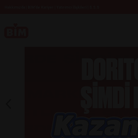
|
|
|
Hakkımızda
BİM’de Kariyer
Yatırımcı İlişkileri
S.S.S