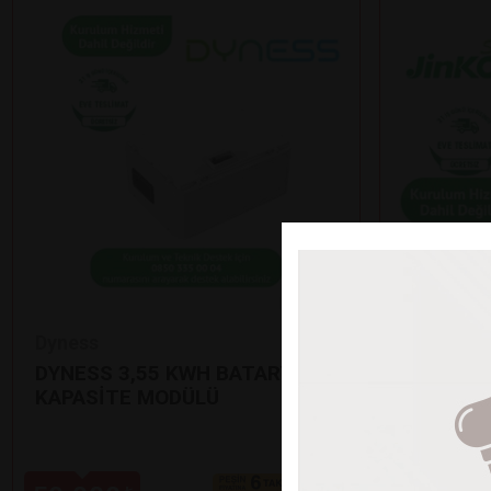
Dyness
Jinko
DYNESS 3,55 KWH BATARYA EK
12’Lİ Jİ
KAPASİTE MODÜLÜ
GÜNEŞ P
•
625 Watt çı