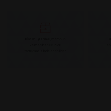
BİM müşterileri,
memnun
B
kalmadıkları ürünleri
en
tartışmasız iade edebilirler.