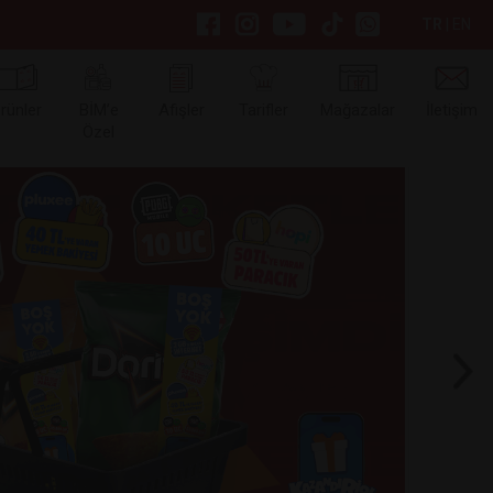
TR
|
EN
rünler
BİM’e
Afişler
Tarifler
Mağazalar
İletişim
Özel