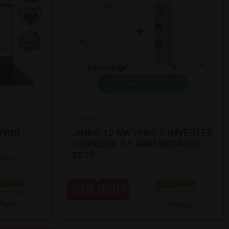
Jinko
OYUN
JİNKO 12 KW HİBRİT İNVERTER
+ DYNESS 7,1 KWH BATARYA
SETİ
 185H
229.000
₺
Paylaş
Paylaş