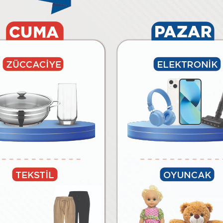
6.490
₺
₺
Paylaş
Tüm Ürünleri Göster
BİM’E ÖZEL MARKALAR
lar
Temizlik Malzemeleri
Kağıt Ürünleri ve Kozmetik
Meyv