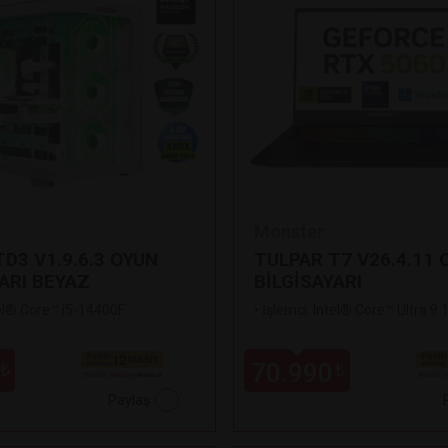
Monster
D3 V1.9.6.3 OYUN
TULPAR T7 V26.4.11 
ARI BEYAZ
BİLGİSAYARI
tel® Core™ i5-14400F
•
İşlemci: Intel® Core™ Ultra 9
70.990
₺
₺
Paylaş