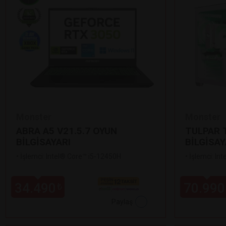
Monster
Monster
ABRA A5 V21.5.7 OYUN
TULPAR T
BİLGİSAYARI
BİLGİSAY
•
İşlemci: Intel® Core™ i5-12450H
•
İşlemci: In
34.490
70.990
₺
Paylaş