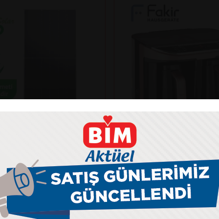
Fakir
NKO SOLAR 625N-BDV
KAAVE DUAL PRO TÜR
ANELİ
MAKİNESİ
kış gücü