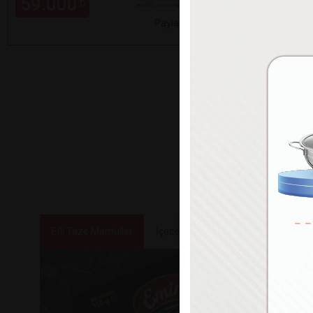
59.000
99.000
₺
Paylaş
Etli Taze Mamüller
İçecekler
Tatlılar ve Atıştırmalık