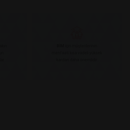
akın
BİM
için müşterilerinin
un
menfaati kısa vadeli yüksek
ar.
kardan daha önemlidir.