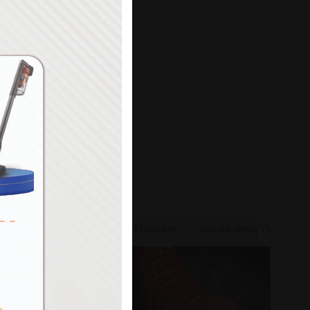
Paylaş
e & Sebze
Bakliyat & Unlu Mamüller
Dondurulmuş Yiyecekler