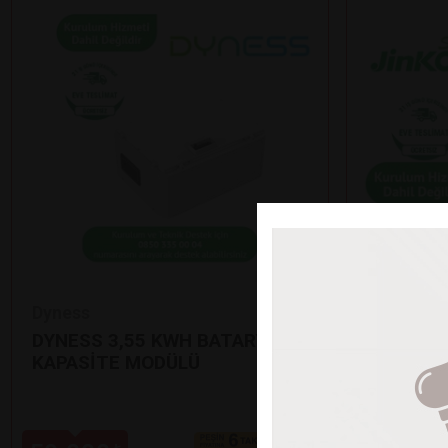
Dyness
Jinko
DYNESS 3,55 KWH BATARYA EK
12’Lİ Jİ
KAPASİTE MODÜLÜ
GÜNEŞ P
•
625 Watt çı