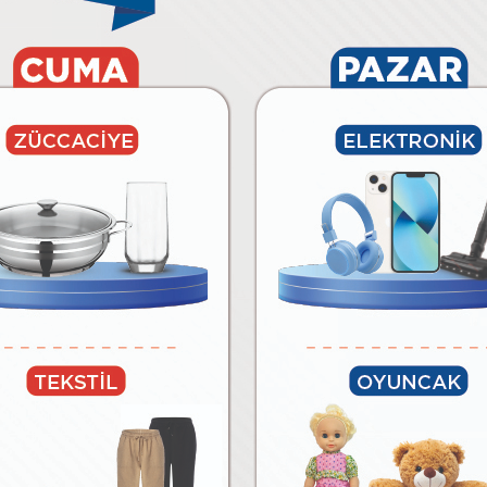
6.490
₺
₺
Paylaş
Tüm Ürünleri Göster
BİM’E ÖZEL MARKALAR
lar
Temizlik Malzemeleri
Kağıt Ürünleri ve Kozmetik
Meyv