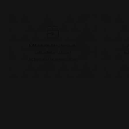
BİM müşterileri,
memnun
B
kalmadıkları ürünleri
en
tartışmasız iade edebilirler.