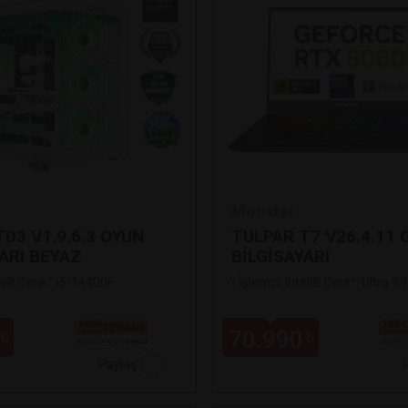
Monster
D3 V1.9.6.3 OYUN
TULPAR T7 V26.4.11 
ARI BEYAZ
BİLGİSAYARI
tel® Core™ i5-14400F
•
İşlemci: Intel® Core™ Ultra 9
70.990
₺
₺
Paylaş