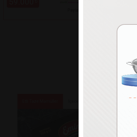
59.000
99.000
₺
Paylaş
Etli Taze Mamüller
İçecekler
Tatlılar ve Atıştırmalık