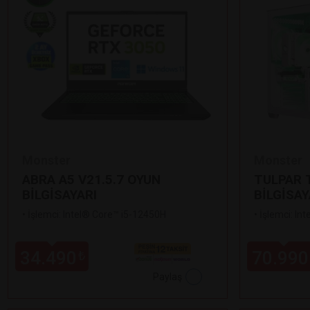
Monster
Monster
ABRA A5 V21.5.7 OYUN
TULPAR T
BİLGİSAYARI
BİLGİSAY
•
İşlemci: Intel® Core™ i5-12450H
•
İşlemci: In
34.490
70.990
₺
Paylaş