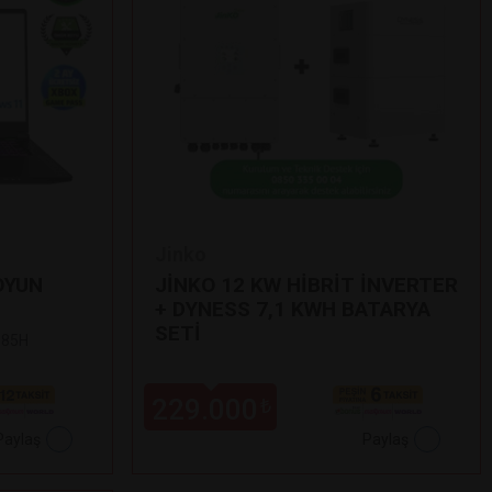
Jinko
OYUN
JİNKO 12 KW HİBRİT İNVERTER
+ DYNESS 7,1 KWH BATARYA
SETİ
 185H
229.000
₺
Paylaş
Paylaş