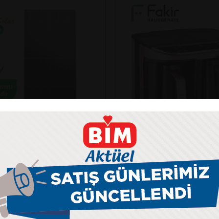
Fakir
NKO SOLAR 625N-BDV
KAAVE DUAL PRO TÜR
ANELİ
MAKİNESİ
kış gücü