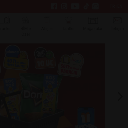
TR
|
EN
rünler
BİM’e
Afişler
Tarifler
Mağazalar
İletişim
Özel