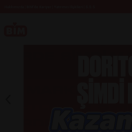
|
|
|
Hakkımızda
BİM’de Kariyer
Yatırımcı İlişkileri
S.S.S