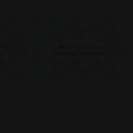
akın
BİM
için müşterilerinin
un
menfaati kısa vadeli yüksek
ar.
kardan daha önemlidir.