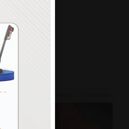
Paylaş
e & Sebze
Bakliyat & Unlu Mamüller
Dondurulmuş Yiyecekler