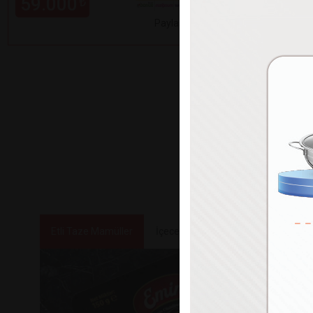
59.000
99.000
₺
Paylaş
Etli Taze Mamüller
İçecekler
Tatlılar ve Atıştırmalık