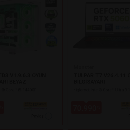
Monster
D3 V1.9.6.3 OYUN
TULPAR T7 V26.4.11 
ARI BEYAZ
BİLGİSAYARI
tel® Core™ i5-14400F
•
İşlemci: Intel® Core™ Ultra 9
70.990
₺
₺
Paylaş