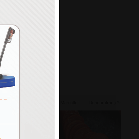
Paylaş
e & Sebze
Bakliyat & Unlu Mamüller
Dondurulmuş Yiyecekler