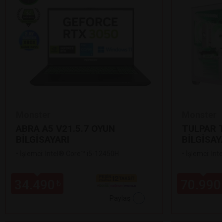
Monster
Monster
ABRA A5 V21.5.7 OYUN
TULPAR T
BİLGİSAYARI
BİLGİSAY
•
İşlemci: Intel® Core™ i5-12450H
•
İşlemci: In
34.490
70.990
₺
Paylaş