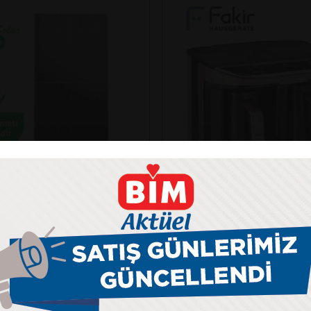
Fakir
NKO SOLAR 625N-BDV
KAAVE DUAL PRO TÜR
ANELİ
MAKİNESİ
kış gücü