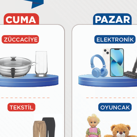
6.490
₺
₺
Paylaş
Tüm Ürünleri Göster
BİM’E ÖZEL MARKALAR
lar
Temizlik Malzemeleri
Kağıt Ürünleri ve Kozmetik
Meyv