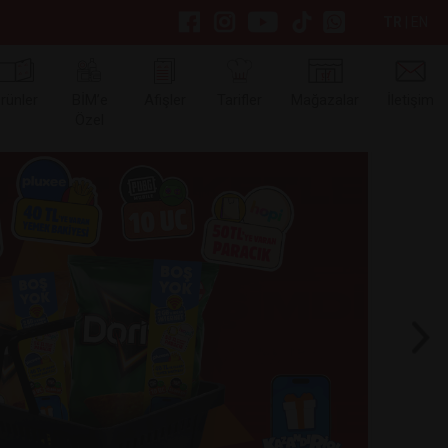
TR
|
EN
rünler
BİM’e
Afişler
Tarifler
Mağazalar
İletişim
Özel