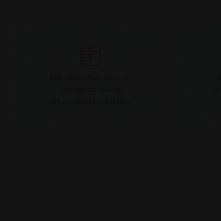
BİM müşterileri,
memnun
B
kalmadıkları ürünleri
en
tartışmasız iade edebilirler.