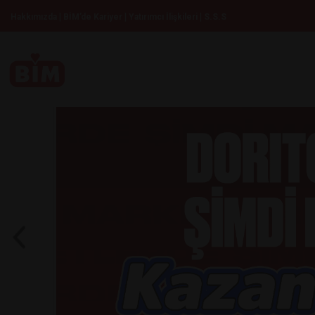
|
|
|
Hakkımızda
BİM’de Kariyer
Yatırımcı İlişkileri
S.S.S