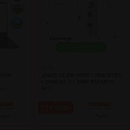
Jinko
OYUN
JİNKO 12 KW HİBRİT İNVERTER
+ DYNESS 7,1 KWH BATARYA
SETİ
 185H
229.000
₺
Paylaş
Paylaş