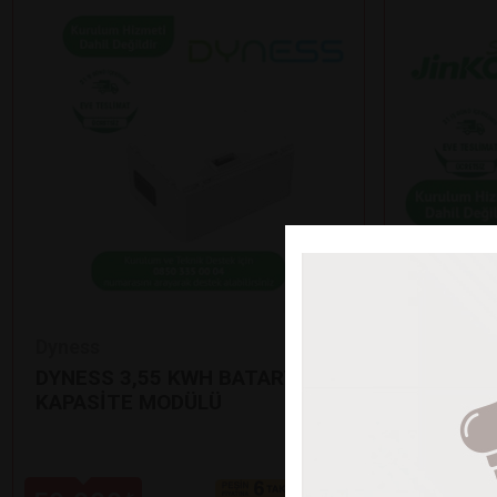
Dyness
Jinko
DYNESS 3,55 KWH BATARYA EK
12’Lİ Jİ
KAPASİTE MODÜLÜ
GÜNEŞ P
•
625 Watt çı