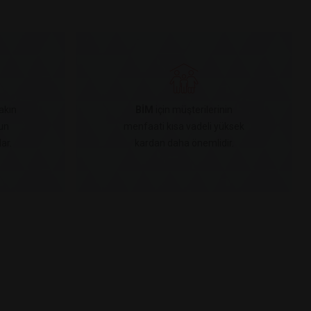
akın
BİM
için müşterilerinin
un
menfaati kısa vadeli yüksek
ar.
kardan daha önemlidir.