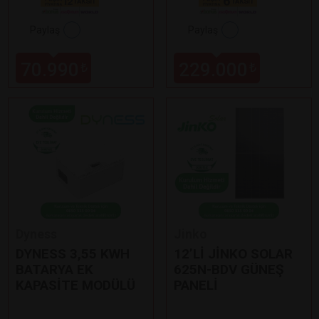
Paylaş
Paylaş
70.990
229.000
₺
₺
Dyness
Jinko
DYNESS 3,55 KWH
12’Lİ JİNKO SOLAR
BATARYA EK
625N-BDV GÜNEŞ
KAPASİTE MODÜLÜ
PANELİ