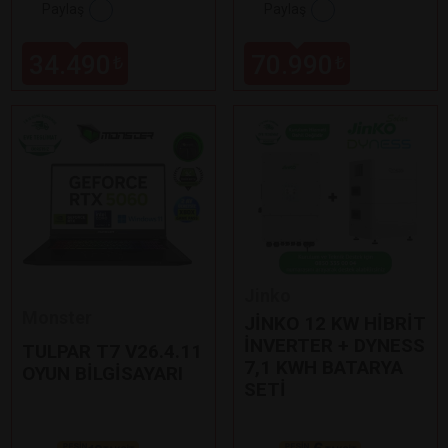
Paylaş
Paylaş
34.490
70.990
₺
₺
Jinko
Monster
JİNKO 12 KW HİBRİT
İNVERTER + DYNESS
TULPAR T7 V26.4.11
7,1 KWH BATARYA
OYUN BİLGİSAYARI
SETİ