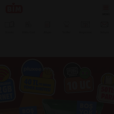
Ürünler
BİM’e
Özel
Afişler
Tarifler
Mağazalar
İletişim