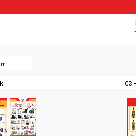
Ü
rim
ık
03 
Paylaş
İndir