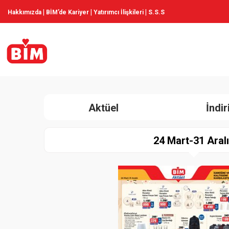
|
|
|
Hakkımızda
BİM’de Kariyer
Yatırımcı İlişkileri
S.S.S
Aktüel
İndi
24 Mart-31 Aral
Paylaş
İndir