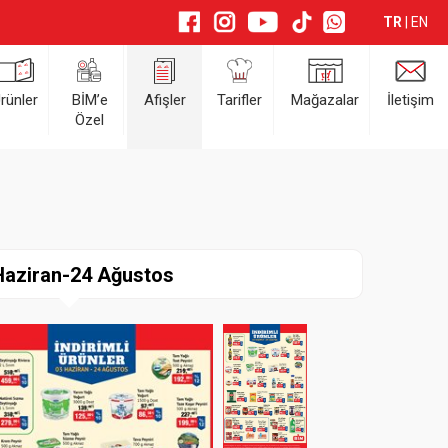
TR
|
EN
rünler
BİM’e
Afişler
Tarifler
Mağazalar
İletişim
Özel
Haziran-24 Ağustos