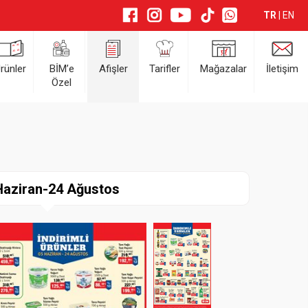
TR
|
EN
rünler
BİM’e
Afişler
Tarifler
Mağazalar
İletişim
Özel
Haziran-24 Ağustos