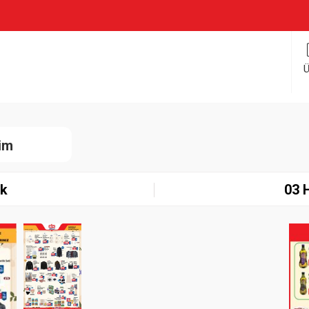
Ü
rim
ık
03 
Paylaş
İndir