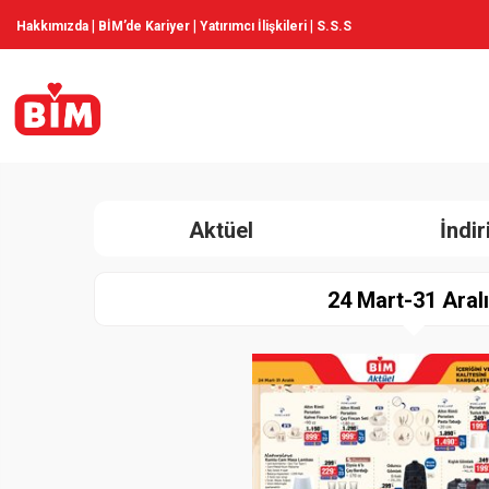
|
|
|
Hakkımızda
BİM’de Kariyer
Yatırımcı İlişkileri
S.S.S
Aktüel
İndi
24 Mart-31 Aral
Paylaş
İndir