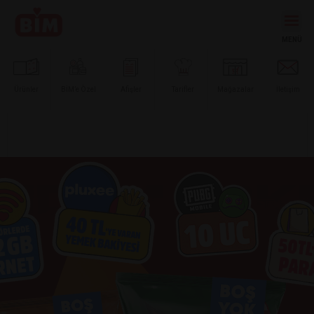
Ürünler
BİM’e
Özel
Afişler
Tarifler
Mağazalar
İletişim