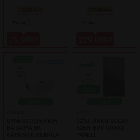
Paylaş
Paylaş
70.990
229.000
₺
₺
Dyness
Jinko
DYNESS 3,55 KWH
12’Lİ JİNKO SOLAR
BATARYA EK
625N-BDV GÜNEŞ
KAPASİTE MODÜLÜ
PANELİ