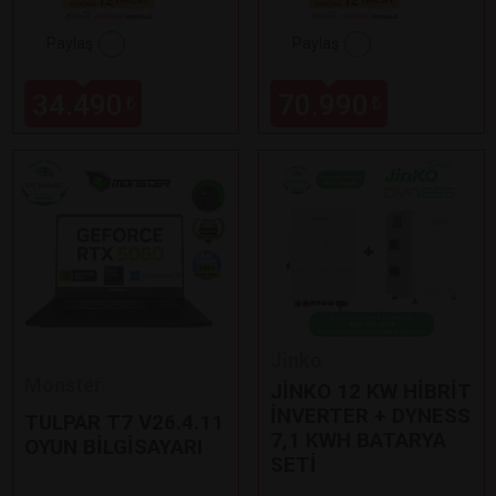
Paylaş
Paylaş
34.490
70.990
₺
₺
Jinko
Monster
JİNKO 12 KW HİBRİT
İNVERTER + DYNESS
TULPAR T7 V26.4.11
7,1 KWH BATARYA
OYUN BİLGİSAYARI
SETİ