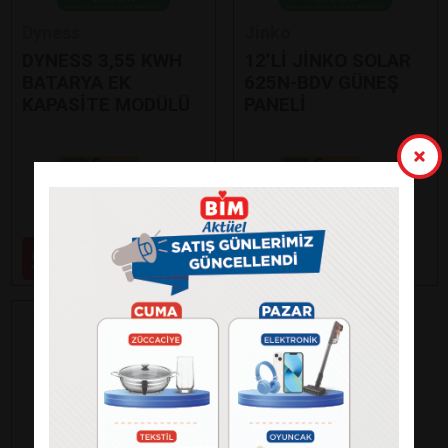
Dyness
Jinko
DYNESS 3,55 KWH
12’Lİ JİNKO SOLAR
BATARYA EK
625N-BDV GÜNEŞ
KAPASİTE MODÜLÜ
PANELİ
Paylaş
Paylaş
59.000
99.000
₺
₺