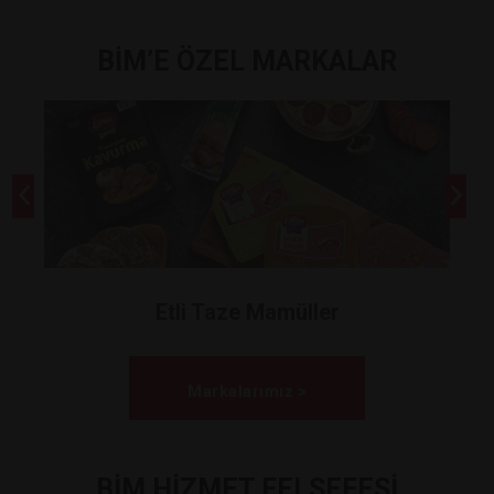
BİM’E ÖZEL MARKALAR
Etli Taze Mamüller
Markalarımız >
BİM HİZMET FELSEFESİ