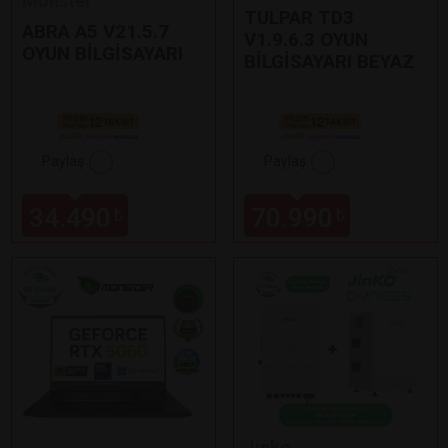
Monster
TULPAR TD3
ABRA A5 V21.5.7
V1.9.6.3 OYUN
OYUN BİLGİSAYARI
BİLGİSAYARI BEYAZ
Paylaş
Paylaş
34.490
70.990
₺
₺
Jinko