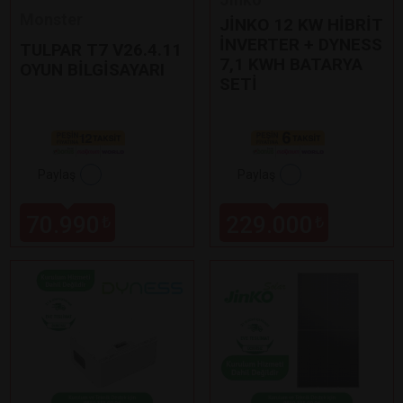
Monster
JİNKO 12 KW HİBRİT
İNVERTER + DYNESS
TULPAR T7 V26.4.11
7,1 KWH BATARYA
OYUN BİLGİSAYARI
SETİ
Paylaş
Paylaş
70.990
229.000
₺
₺