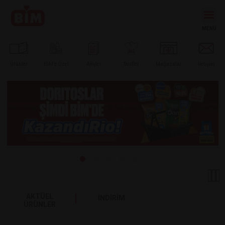
Ürünler
BİM’e
Özel
Afişler
Tarifler
Mağazalar
İletişim
AKTÜEL
İNDİRİM
ÜRÜNLER