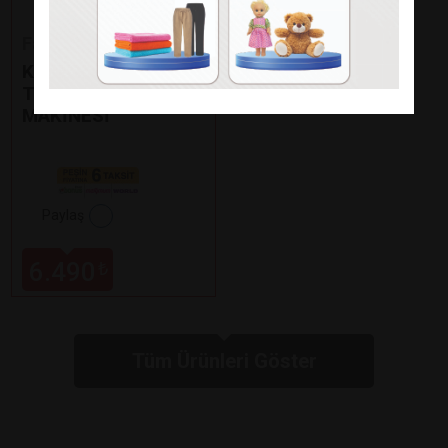
Fakir
KAAVE DUAL PRO
TÜRK KAHVE
MAKİNESİ
Paylaş
6.490
₺
Tüm Ürünleri Göster