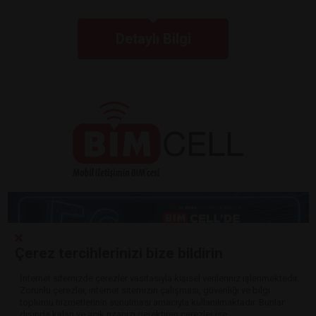
Detaylı Bilgi
Çerez tercihlerinizi bize bildirin
İnternet sitemizde çerezler vasıtasıyla kişisel verileriniz işlenmektedir.
Zorunlu çerezler, internet sitemizin çalışması, güvenliği ve bilgi
Detaylı Bilgi
toplumu hizmetlerinin sunulması amacıyla kullanılmaktadır. Bunlar
dışında kalan ve açık rızanızı gerektiren çerezler ise,